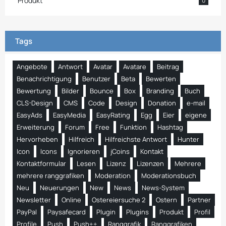
Produkt
0
Tags
Angebote
Antwort
Avatar
Avatare
Beitrag
Benachrichtigung
Benutzer
Beta
Bewerten
Bewertung
Bilder
Bounce
Box
Branding
Buch
CLS-Design
CMS
Code
Design
Donation
e-mail
EasyAds
EasyMedia
EasyRating
Egg
Eier
eigene
Erweiterung
Forum
Free
Funktion
Hashtag
Hervorheben
Hilfreich
Hilfreichste Antwort
Hunter
Icon
Icons
Ignorieren
jCoins
Kontakt
Kontaktformular
Lesen
Lizenz
Lizenzen
Mehrere
mehrere ranggrafiken
Moderation
Moderationsbuch
Neu
Neuerungen
New
News
News-System
Newsletter
Online
Ostereiersuche 2
Ostern
Partner
PayPal
Paysafecard
Plugin
Plugins
Produkt
Profil
Profile
Push
Push++
Ranggrafik
Ranggrafiken