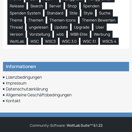
Release
Search
Server
Shop
Spenden
Spenden System
Standard
Stile
Style
Suche
Thema
Themen
Themen-Icons
Themen Bewerten
Thread
ungelesen
Update
Upgrade
User
Version
Vorstellung
wbb
WBB-Elite
Werbung
WoltLab
WSC
WSC3
WSC 3.0
WSC 3.1
WSC5.4
Informationen
Lizenzbedingungen
Impressum
Datenschutzerklärung
Allgemeine Geschäftsbedingungen
Kontakt
Community-Software:
WoltLab Suite™ 6.1.22