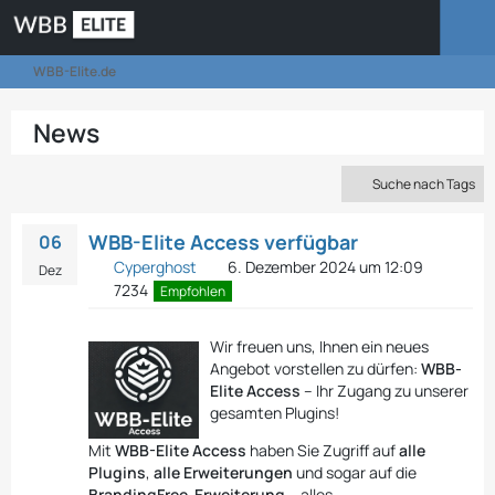
WBB-Elite.de
News
Suche nach Tags
WBB-Elite Access verfügbar
06
Cyperghost
6. Dezember 2024 um 12:09
Dez
7234
Empfohlen
Wir freuen uns, Ihnen ein neues
Angebot vorstellen zu dürfen:
WBB-
Elite Access
– Ihr Zugang zu unserer
gesamten Plugins!
Mit
WBB-Elite Access
haben Sie Zugriff auf
alle
Plugins
,
alle Erweiterungen
und sogar auf die
BrandingFree-Erweiterung
– alles