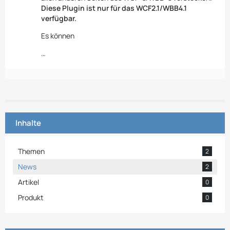
Diese Plugin ist nur für das WCF2.1/WBB4.1
verfügbar.
Es können
…
Inhalte
Themen
2
News
2
Artikel
0
Produkt
0