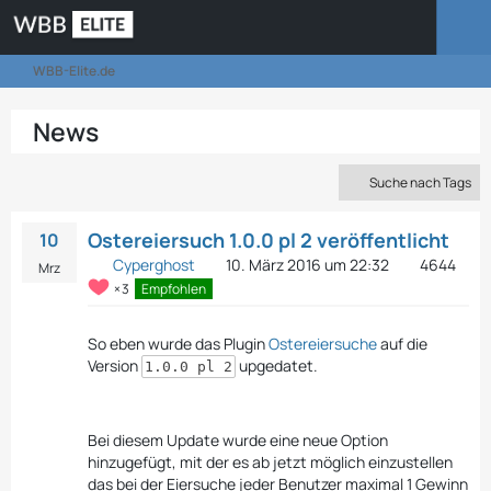
WBB-Elite.de
News
Suche nach Tags
Ostereiersuch 1.0.0 pl 2 veröffentlicht
10
Cyperghost
10. März 2016 um 22:32
4644
Mrz
3
Empfohlen
So eben wurde das Plugin
Ostereiersuche
auf die
Version
upgedatet.
1.0.0 pl 2
Bei diesem Update wurde eine neue Option
hinzugefügt, mit der es ab jetzt möglich einzustellen
das bei der Eiersuche jeder Benutzer maximal 1 Gewinn