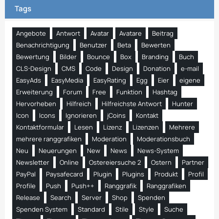
Tags
Angebote
Antwort
Avatar
Avatare
Beitrag
Benachrichtigung
Benutzer
Beta
Bewerten
Bewertung
Bilder
Bounce
Box
Branding
Buch
CLS-Design
CMS
Code
Design
Donation
e-mail
EasyAds
EasyMedia
EasyRating
Egg
Eier
eigene
Erweiterung
Forum
Free
Funktion
Hashtag
Hervorheben
Hilfreich
Hilfreichste Antwort
Hunter
Icon
Icons
Ignorieren
jCoins
Kontakt
Kontaktformular
Lesen
Lizenz
Lizenzen
Mehrere
mehrere ranggrafiken
Moderation
Moderationsbuch
Neu
Neuerungen
New
News
News-System
Newsletter
Online
Ostereiersuche 2
Ostern
Partner
PayPal
Paysafecard
Plugin
Plugins
Produkt
Profil
Profile
Push
Push++
Ranggrafik
Ranggrafiken
Release
Search
Server
Shop
Spenden
Spenden System
Standard
Stile
Style
Suche