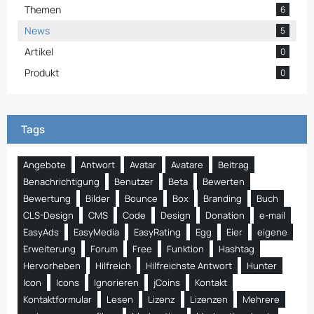
Themen
6
News
5
Artikel
0
Produkt
0
Tags
Angebote
Antwort
Avatar
Avatare
Beitrag
Benachrichtigung
Benutzer
Beta
Bewerten
Bewertung
Bilder
Bounce
Box
Branding
Buch
CLS-Design
CMS
Code
Design
Donation
e-mail
EasyAds
EasyMedia
EasyRating
Egg
Eier
eigene
Erweiterung
Forum
Free
Funktion
Hashtag
Hervorheben
Hilfreich
Hilfreichste Antwort
Hunter
Icon
Icons
Ignorieren
jCoins
Kontakt
Kontaktformular
Lesen
Lizenz
Lizenzen
Mehrere