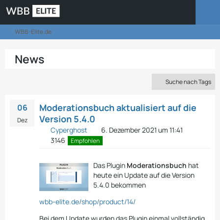
WBB-Elite.de
News
Suche nach Tags
Moderationsbuch aktualisiert auf die
06
Version 5.4.0
Dez
Cyperghost
6. Dezember 2021 um 11:41
3146
Empfohlen
Das Plugin
Moderationsbuch
hat
heute ein Update auf die Version
5.4.0 bekommen
wbb-elite.de/shop/product/14/
Bei dem Update wurden das Plugin einmal vollständig