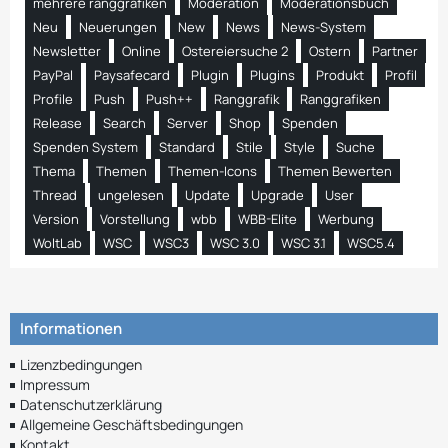
mehrere ranggrafiken
Moderation
Moderationsbuch
Neu
Neuerungen
New
News
News-System
Newsletter
Online
Ostereiersuche 2
Ostern
Partner
PayPal
Paysafecard
Plugin
Plugins
Produkt
Profil
Profile
Push
Push++
Ranggrafik
Ranggrafiken
Release
Search
Server
Shop
Spenden
Spenden System
Standard
Stile
Style
Suche
Thema
Themen
Themen-Icons
Themen Bewerten
Thread
ungelesen
Update
Upgrade
User
Version
Vorstellung
wbb
WBB-Elite
Werbung
WoltLab
WSC
WSC3
WSC 3.0
WSC 3.1
WSC5.4
Informationen
Lizenzbedingungen
Impressum
Datenschutzerklärung
Allgemeine Geschäftsbedingungen
Kontakt