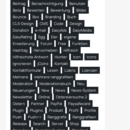
Beitrag
Benachrichtigung
Benutzer
Beta
Bewerten
Bewertung
Bilder
Bounce
Box
Branding
Buch
CLS-Design
CMS
Code
Design
Donation
e-mail
EasyAds
EasyMedia
EasyRating
Egg
Eier
eigene
Erweiterung
Forum
Free
Funktion
Hashtag
Hervorheben
Hilfreich
Hilfreichste Antwort
Hunter
Icon
Icons
Ignorieren
jCoins
Kontakt
Kontaktformular
Lesen
Lizenz
Lizenzen
Mehrere
mehrere ranggrafiken
Moderation
Moderationsbuch
Neu
Neuerungen
New
News
News-System
Newsletter
Online
Ostereiersuche 2
Ostern
Partner
PayPal
Paysafecard
Plugin
Plugins
Produkt
Profil
Profile
Push
Push++
Ranggrafik
Ranggrafiken
Release
Search
Server
Shop