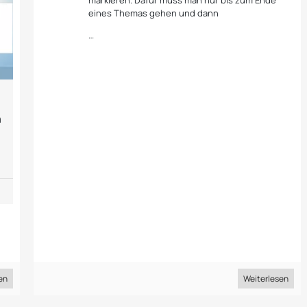
markieren. Dafür muss man nur bis zum Ende
eines Themas gehen und dann
…
n
en
Weiterlesen