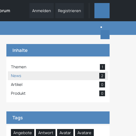
orum
Anmelden
Registrieren
ALLES
Inhalte
Themen
1
News
2
Artikel
0
Produkt
0
Tags
Angebote
Antwort
Avatar
Avatare