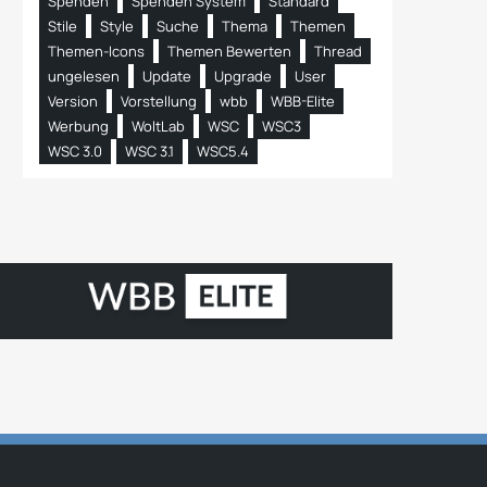
Spenden
Spenden System
Standard
Stile
Style
Suche
Thema
Themen
Themen-Icons
Themen Bewerten
Thread
ungelesen
Update
Upgrade
User
Version
Vorstellung
wbb
WBB-Elite
Werbung
WoltLab
WSC
WSC3
WSC 3.0
WSC 3.1
WSC5.4