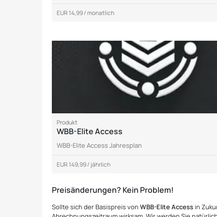
EUR 14,99
/ monatlich
Produkt
WBB-Elite Access
WBB-Elite Access Jahresplan
EUR 149,99
/ jährlich
Preisänderungen? Kein Problem!
Sollte sich der Basispreis von
WBB-Elite Access
in Zuku
Abrechnungszeitraum wirksam. Wir werden Sie natürlich 