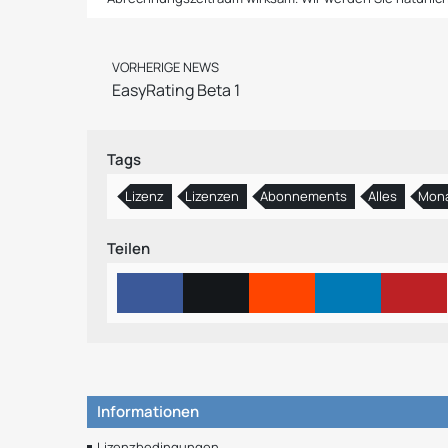
VORHERIGE NEWS
EasyRating Beta 1
Tags
Lizenz
Lizenzen
Abonnements
Alles
Mona
Teilen
Informationen
Lizenzbedingungen