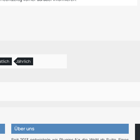
tlich
Jährlich
Über uns
Seit 2013 entwickeln wir Plugins für die WoltLab Suite. Eines