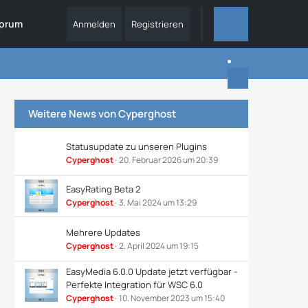
orum
Anmelden
Registrieren
ALLES
Weitere News von
Cyperghost
Statusupdate zu unseren Plugins
Cyperghost
20. Februar 2026 um 20:39
EasyRating Beta 2
Cyperghost
3. Mai 2024 um 13:29
Mehrere Updates
Cyperghost
2. April 2024 um 19:15
EasyMedia 6.0.0 Update jetzt verfügbar -
Perfekte Integration für WSC 6.0
Cyperghost
10. November 2023 um 15:40