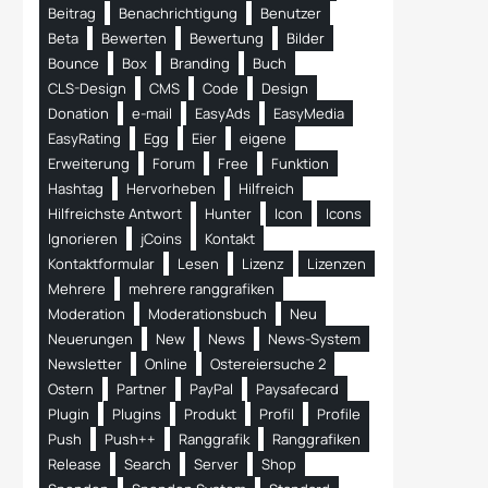
Beitrag
Benachrichtigung
Benutzer
Beta
Bewerten
Bewertung
Bilder
Bounce
Box
Branding
Buch
CLS-Design
CMS
Code
Design
Donation
e-mail
EasyAds
EasyMedia
EasyRating
Egg
Eier
eigene
Erweiterung
Forum
Free
Funktion
Hashtag
Hervorheben
Hilfreich
Hilfreichste Antwort
Hunter
Icon
Icons
Ignorieren
jCoins
Kontakt
Kontaktformular
Lesen
Lizenz
Lizenzen
Mehrere
mehrere ranggrafiken
Moderation
Moderationsbuch
Neu
Neuerungen
New
News
News-System
Newsletter
Online
Ostereiersuche 2
Ostern
Partner
PayPal
Paysafecard
Plugin
Plugins
Produkt
Profil
Profile
Push
Push++
Ranggrafik
Ranggrafiken
Release
Search
Server
Shop