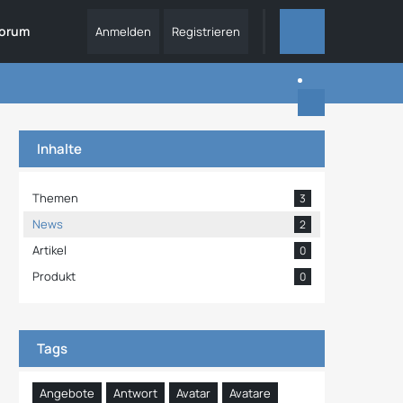
orum
Anmelden
Registrieren
ALLES
Inhalte
Themen
3
News
2
Artikel
0
Produkt
0
Tags
Angebote
Antwort
Avatar
Avatare