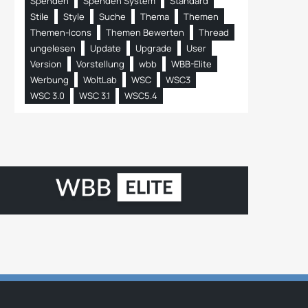
Spenden
Spenden System
Standard
Stile
Style
Suche
Thema
Themen
Themen-Icons
Themen Bewerten
Thread
ungelesen
Update
Upgrade
User
Version
Vorstellung
wbb
WBB-Elite
Werbung
WoltLab
WSC
WSC3
WSC 3.0
WSC 3.1
WSC5.4