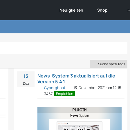
Neuigkeiten
Shop
F
Suche nach Tags
News-System 3 aktualisiert auf die
13
Version 5.4.1
Dez
Cyperghost
13. Dezember 2021 um 12:15
Empfohlen
3457