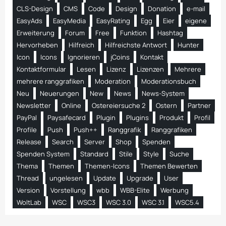
CLS-Design
CMS
Code
Design
Donation
e-mail
EasyAds
EasyMedia
EasyRating
Egg
Eier
eigene
Erweiterung
Forum
Free
Funktion
Hashtag
Hervorheben
Hilfreich
Hilfreichste Antwort
Hunter
Icon
Icons
Ignorieren
jCoins
Kontakt
Kontaktformular
Lesen
Lizenz
Lizenzen
Mehrere
mehrere ranggrafiken
Moderation
Moderationsbuch
Neu
Neuerungen
New
News
News-System
Newsletter
Online
Ostereiersuche 2
Ostern
Partner
PayPal
Paysafecard
Plugin
Plugins
Produkt
Profil
Profile
Push
Push++
Ranggrafik
Ranggrafiken
Release
Search
Server
Shop
Spenden
Spenden System
Standard
Stile
Style
Suche
Thema
Themen
Themen-Icons
Themen Bewerten
Thread
ungelesen
Update
Upgrade
User
Version
Vorstellung
wbb
WBB-Elite
Werbung
WoltLab
WSC
WSC3
WSC 3.0
WSC 3.1
WSC5.4