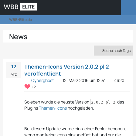
WBB-Elite.de
News
Suche nach Tags
Themen-Icons Version 2.0.2 pl 2
12
veröffentlicht
Mrz
Cyperghost
12. März 2016 um 12:41
4620
2
So eben wurde die neuste Version
des
2.0.2 pl 2
Plugins
Themen-Icons
hochgeladen.
Bei diesem Update wurde ein kleiner Fehler behoben,
wenn man keine Icons hinzugefügt hat und nur die