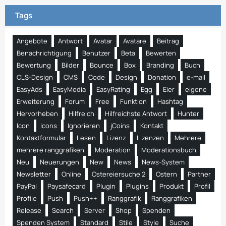
Tags
Angebote
Antwort
Avatar
Avatare
Beitrag
Benachrichtigung
Benutzer
Beta
Bewerten
Bewertung
Bilder
Bounce
Box
Branding
Buch
CLS-Design
CMS
Code
Design
Donation
e-mail
EasyAds
EasyMedia
EasyRating
Egg
Eier
eigene
Erweiterung
Forum
Free
Funktion
Hashtag
Hervorheben
Hilfreich
Hilfreichste Antwort
Hunter
Icon
Icons
Ignorieren
jCoins
Kontakt
Kontaktformular
Lesen
Lizenz
Lizenzen
Mehrere
mehrere ranggrafiken
Moderation
Moderationsbuch
Neu
Neuerungen
New
News
News-System
Newsletter
Online
Ostereiersuche 2
Ostern
Partner
PayPal
Paysafecard
Plugin
Plugins
Produkt
Profil
Profile
Push
Push++
Ranggrafik
Ranggrafiken
Release
Search
Server
Shop
Spenden
Spenden System
Standard
Stile
Style
Suche