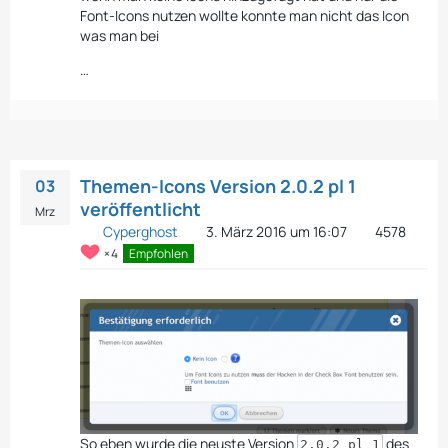
Font-Icons nutzen wollte konnte man nicht das Icon
was man bei
…
Themen-Icons Version 2.0.2 pl 1
03
veröffentlicht
Mrz
Cyperghost
3. März 2016 um 16:07
4578
4
Empfohlen
So eben wurde die neuste Version
des
2.0.2 pl 1