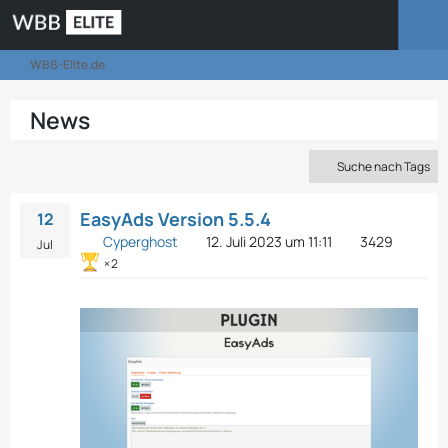
WBB-Elite.de
News
Suche nach Tags
EasyAds Version 5.5.4
12
Cyperghost
12. Juli 2023 um 11:11
3429
Jul
2