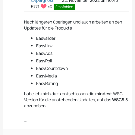
Cyperghost
22. November 2022 um 10:46
5771
3
Empfohlen
Nach längeren überlegen und auch arbeiten an den
Updates für die Produkte
Easysilder
EasyLink
EasyAds
EasyPoll
EasyCountdown
EasyMedia
EasyRating
habe ich mich dazu entschlossen die
mindest
WSC
Version für die anstehenden Updates, auf das
WSC5.5
anzuheben.
…