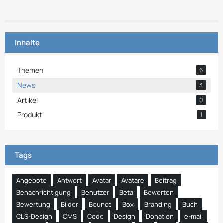
Inhalte
Themen
6
News
3
Artikel
0
Produkt
1
Tags
Angebote
Antwort
Avatar
Avatare
Beitrag
Benachrichtigung
Benutzer
Beta
Bewerten
Bewertung
Bilder
Bounce
Box
Branding
Buch
CLS-Design
CMS
Code
Design
Donation
e-mail