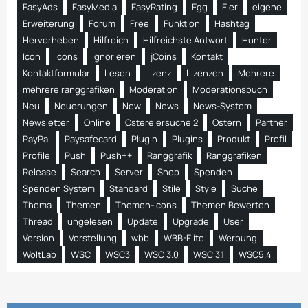
EasyAds
EasyMedia
EasyRating
Egg
Eier
eigene
Erweiterung
Forum
Free
Funktion
Hashtag
Hervorheben
Hilfreich
Hilfreichste Antwort
Hunter
Icon
Icons
Ignorieren
jCoins
Kontakt
Kontaktformular
Lesen
Lizenz
Lizenzen
Mehrere
mehrere ranggrafiken
Moderation
Moderationsbuch
Neu
Neuerungen
New
News
News-System
Newsletter
Online
Ostereiersuche 2
Ostern
Partner
PayPal
Paysafecard
Plugin
Plugins
Produkt
Profil
Profile
Push
Push++
Ranggrafik
Ranggrafiken
Release
Search
Server
Shop
Spenden
Spenden System
Standard
Stile
Style
Suche
Thema
Themen
Themen-Icons
Themen Bewerten
Thread
ungelesen
Update
Upgrade
User
Version
Vorstellung
wbb
WBB-Elite
Werbung
WoltLab
WSC
WSC3
WSC 3.0
WSC 3.1
WSC5.4