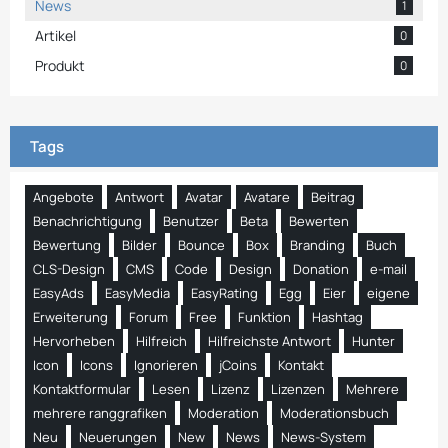
News
1
Artikel
0
Produkt
0
Tags
Angebote
Antwort
Avatar
Avatare
Beitrag
Benachrichtigung
Benutzer
Beta
Bewerten
Bewertung
Bilder
Bounce
Box
Branding
Buch
CLS-Design
CMS
Code
Design
Donation
e-mail
EasyAds
EasyMedia
EasyRating
Egg
Eier
eigene
Erweiterung
Forum
Free
Funktion
Hashtag
Hervorheben
Hilfreich
Hilfreichste Antwort
Hunter
Icon
Icons
Ignorieren
jCoins
Kontakt
Kontaktformular
Lesen
Lizenz
Lizenzen
Mehrere
mehrere ranggrafiken
Moderation
Moderationsbuch
Neu
Neuerungen
New
News
News-System