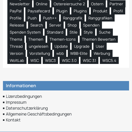
Newsletter
Online
Ostereiersuche 2
Ostern
Partner
PayPal
Paysafecard
Plugin
Plugins
Produkt
Profil
Profile
Push
Push++
Ranggrafik
Ranggrafiken
Release
Search
Server
Shop
Spenden
Spenden System
Standard
Stile
Style
Suche
Thema
Themen
Themen-Icons
Themen Bewerten
Thread
ungelesen
Update
Upgrade
User
Version
Vorstellung
wbb
WBB-Elite
Werbung
WoltLab
WSC
WSC3
WSC 3.0
WSC 3.1
WSC5.4
Informationen
Lizenzbedingungen
Impressum
Datenschutzerklärung
Allgemeine Geschäftsbedingungen
Kontakt