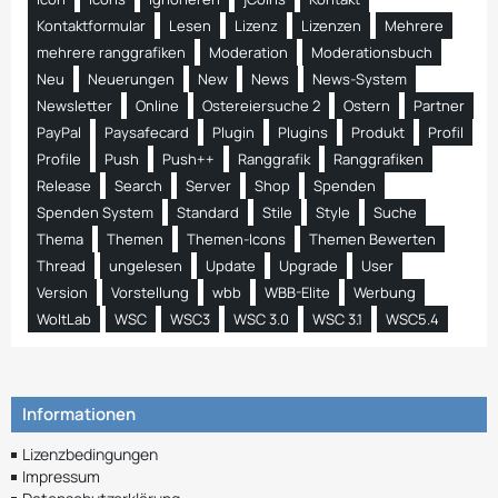
Kontaktformular
Lesen
Lizenz
Lizenzen
Mehrere
mehrere ranggrafiken
Moderation
Moderationsbuch
Neu
Neuerungen
New
News
News-System
Newsletter
Online
Ostereiersuche 2
Ostern
Partner
PayPal
Paysafecard
Plugin
Plugins
Produkt
Profil
Profile
Push
Push++
Ranggrafik
Ranggrafiken
Release
Search
Server
Shop
Spenden
Spenden System
Standard
Stile
Style
Suche
Thema
Themen
Themen-Icons
Themen Bewerten
Thread
ungelesen
Update
Upgrade
User
Version
Vorstellung
wbb
WBB-Elite
Werbung
WoltLab
WSC
WSC3
WSC 3.0
WSC 3.1
WSC5.4
Informationen
Lizenzbedingungen
Impressum