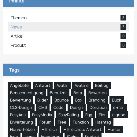
Inhalte
Themen
3
News
3
Artikel
0
Produkt
0
Tags
Angebote
Antwort
Avatar
Avatare
Beitrag
Benachrichtigung
Benutzer
Beta
Bewerten
Bewertung
Bilder
Bounce
Box
Branding
Buch
CLS-Design
CMS
Code
Design
Donation
e-mail
EasyAds
EasyMedia
EasyRating
Egg
Eier
eigene
Erweiterung
Forum
Free
Funktion
Hashtag
Hervorheben
Hilfreich
Hilfreichste Antwort
Hunter
Icon
Icons
Ignorieren
jCoins
Kontakt