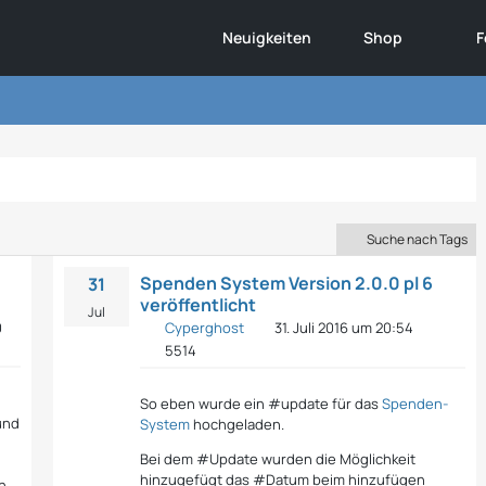
Neuigkeiten
Shop
F
Suche nach Tags
Spenden System Version 2.0.0 pl 6
31
veröffentlicht
Jul
0
Cyperghost
31. Juli 2016 um 20:54
5514
f
So eben wurde ein #update für das
Spenden-
 und
System
hochgeladen.
Bei dem #Update wurden die Möglichkeit
hinzugefügt das #Datum beim hinzufügen
h