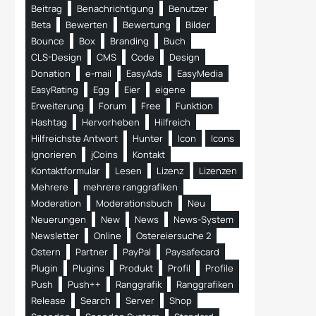
Beitrag
Benachrichtigung
Benutzer
Beta
Bewerten
Bewertung
Bilder
Bounce
Box
Branding
Buch
CLS-Design
CMS
Code
Design
Donation
e-mail
EasyAds
EasyMedia
EasyRating
Egg
Eier
eigene
Erweiterung
Forum
Free
Funktion
Hashtag
Hervorheben
Hilfreich
Hilfreichste Antwort
Hunter
Icon
Icons
Ignorieren
jCoins
Kontakt
Kontaktformular
Lesen
Lizenz
Lizenzen
Mehrere
mehrere ranggrafiken
Moderation
Moderationsbuch
Neu
Neuerungen
New
News
News-System
Newsletter
Online
Ostereiersuche 2
Ostern
Partner
PayPal
Paysafecard
Plugin
Plugins
Produkt
Profil
Profile
Push
Push++
Ranggrafik
Ranggrafiken
Release
Search
Server
Shop