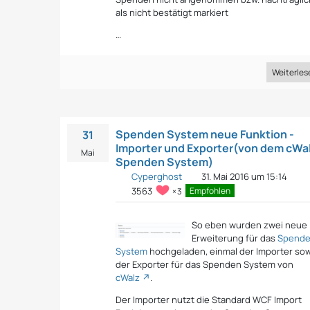
als nicht bestätigt markiert
…
Weiterles
Spenden System neue Funktion -
31
Importer und Exporter(von dem cWa
Mai
Spenden System)
Cyperghost
31. Mai 2016 um 15:14
Empfohlen
3563
3
So eben wurden zwei neue
Erweiterung für das
Spend
System
hochgeladen, einmal der Importer so
der Exporter für das Spenden System von
cWalz
.
Der Importer nutzt die Standard WCF Import