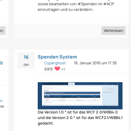
sowie bearbeiten von #Spenden im #ACP
einzutragen und zu verändern.
en
Weiterlesen
Spenden System
16
lz
Cyperghost
16. Januar 2016 um 17:35
Jan
6915
1
en
wie
Die Version 1.0.* ist für das WCF 2.0/WBB4.0
und die Version 2.0.* ist für das WCF2.1/WBB4.1
gedacht.