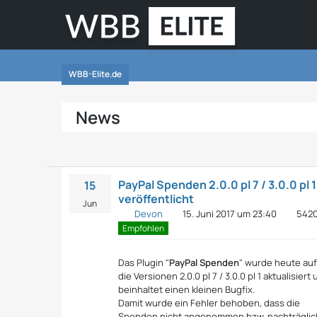
WBB-Elite.de
News
PayPal Spenden 2.0.0 pl 7 / 3.0.0 pl 1
15
veröffentlicht
Jun
Devon
15. Juni 2017 um 23:40
542
Empfohlen
Das Plugin "
PayPal Spenden
" wurde heute au
die Versionen 2.0.0 pl 7 / 3.0.0 pl 1 aktualisiert
beinhaltet einen kleinen Bugfix.
Damit wurde ein Fehler behoben, dass die
Spenden nicht angenommen bzw. nachträglic