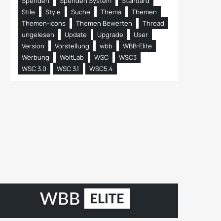
Spenden
Spenden System
Standard
Stile
Style
Suche
Thema
Themen
Themen-Icons
Themen Bewerten
Thread
ungelesen
Update
Upgrade
User
Version
Vorstellung
wbb
WBB-Elite
Werbung
WoltLab
WSC
WSC3
WSC 3.0
WSC 3.1
WSC5.4