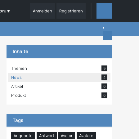
orum
Anmelden
Registrieren
ALLES
Inhalte
Themen
9
News
4
Artikel
0
Produkt
0
Tags
Angebote
Antwort
Avatar
Avatare