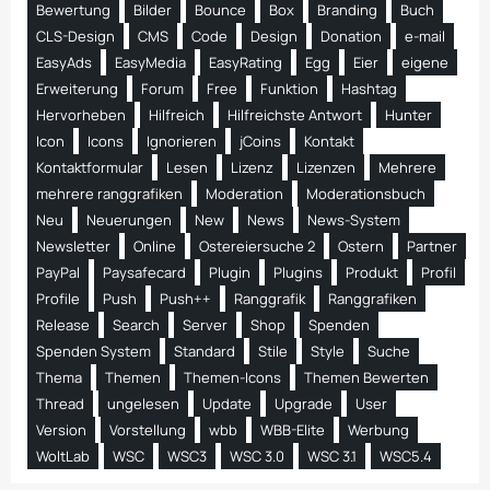
Bewertung
Bilder
Bounce
Box
Branding
Buch
CLS-Design
CMS
Code
Design
Donation
e-mail
EasyAds
EasyMedia
EasyRating
Egg
Eier
eigene
Erweiterung
Forum
Free
Funktion
Hashtag
Hervorheben
Hilfreich
Hilfreichste Antwort
Hunter
Icon
Icons
Ignorieren
jCoins
Kontakt
Kontaktformular
Lesen
Lizenz
Lizenzen
Mehrere
mehrere ranggrafiken
Moderation
Moderationsbuch
Neu
Neuerungen
New
News
News-System
Newsletter
Online
Ostereiersuche 2
Ostern
Partner
PayPal
Paysafecard
Plugin
Plugins
Produkt
Profil
Profile
Push
Push++
Ranggrafik
Ranggrafiken
Release
Search
Server
Shop
Spenden
Spenden System
Standard
Stile
Style
Suche
Thema
Themen
Themen-Icons
Themen Bewerten
Thread
ungelesen
Update
Upgrade
User
Version
Vorstellung
wbb
WBB-Elite
Werbung
WoltLab
WSC
WSC3
WSC 3.0
WSC 3.1
WSC5.4