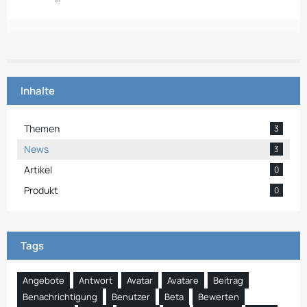
Inhalte
Themen
3
News
3
Artikel
0
Produkt
0
Tags
Angebote
Antwort
Avatar
Avatare
Beitrag
Benachrichtigung
Benutzer
Beta
Bewerten