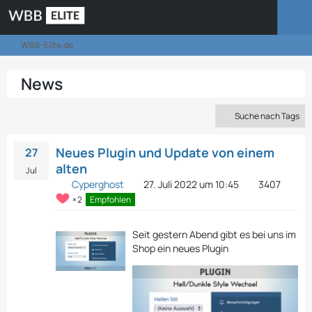
WBB-Elite.de
News
Suche nach Tags
Neues Plugin und Update von einem
27
alten
Jul
Cyperghost
27. Juli 2022 um 10:45
3407
2
Empfohlen
Seit gestern Abend gibt es bei uns im
Shop ein neues Plugin