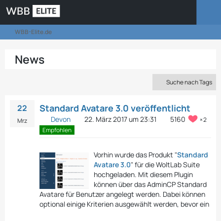
WBB-Elite.de
News
Suche nach Tags
Standard Avatare 3.0 veröffentlicht
22
Devon
22. März 2017 um 23:31
5160
2
Mrz
Empfohlen
Vorhin wurde das Produkt "
Standard
Avatare 3.0
" für die WoltLab Suite
hochgeladen. Mit diesem Plugin
können über das AdminCP Standard
Avatare für Benutzer angelegt werden. Dabei können
optional einige Kriterien ausgewählt werden, bevor ein
…