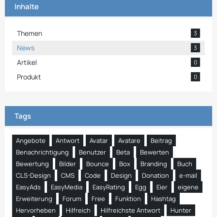
Inhalte
Themen
3
News
3
Artikel
0
Produkt
0
Tags
Angebote
Antwort
Avatar
Avatare
Beitrag
Benachrichtigung
Benutzer
Beta
Bewerten
Bewertung
Bilder
Bounce
Box
Branding
Buch
CLS-Design
CMS
Code
Design
Donation
e-mail
EasyAds
EasyMedia
EasyRating
Egg
Eier
eigene
Erweiterung
Forum
Free
Funktion
Hashtag
Hervorheben
Hilfreich
Hilfreichste Antwort
Hunter