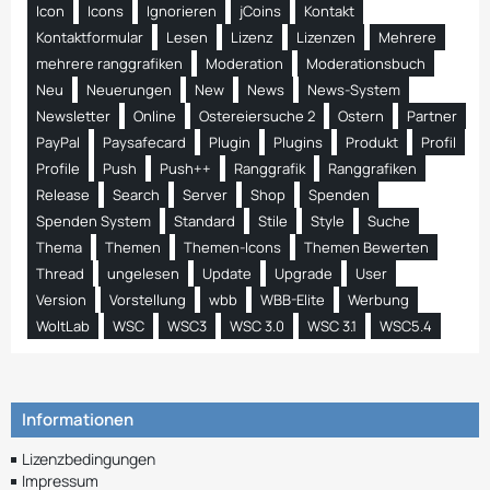
Icon
Icons
Ignorieren
jCoins
Kontakt
Kontaktformular
Lesen
Lizenz
Lizenzen
Mehrere
mehrere ranggrafiken
Moderation
Moderationsbuch
Neu
Neuerungen
New
News
News-System
Newsletter
Online
Ostereiersuche 2
Ostern
Partner
PayPal
Paysafecard
Plugin
Plugins
Produkt
Profil
Profile
Push
Push++
Ranggrafik
Ranggrafiken
Release
Search
Server
Shop
Spenden
Spenden System
Standard
Stile
Style
Suche
Thema
Themen
Themen-Icons
Themen Bewerten
Thread
ungelesen
Update
Upgrade
User
Version
Vorstellung
wbb
WBB-Elite
Werbung
WoltLab
WSC
WSC3
WSC 3.0
WSC 3.1
WSC5.4
Informationen
Lizenzbedingungen
Impressum