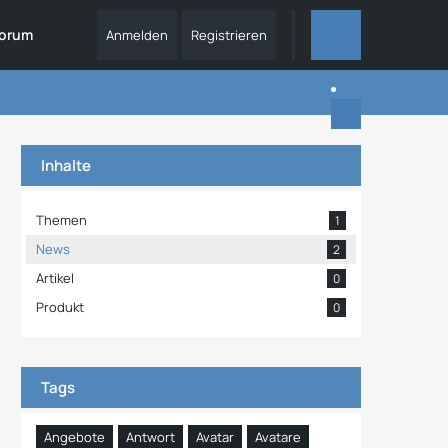
orum
Anmelden
Registrieren
ALLES
Inhalte
Themen
1
News
2
Artikel
0
Produkt
0
Tags
Angebote
Antwort
Avatar
Avatare