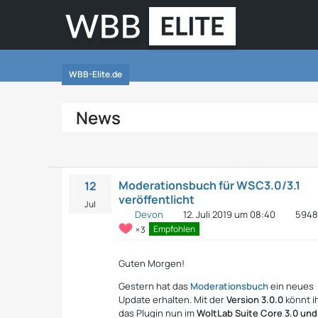
WBB-Elite.de
News
Moderationsbuch für WSC3.0/3.1
12
veröffentlicht
Jul
Devon
12. Juli 2019 um 08:40
594
Empfohlen
3
Guten Morgen!
Gestern hat das
Moderationsbuch
ein neues
Update erhalten. Mit der
Version 3.0.0
könnt i
das Plugin nun im
WoltLab Suite Core 3.0 und 