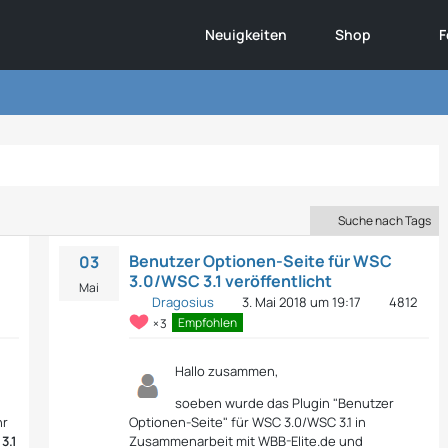
Neuigkeiten
Shop
F
Suche nach Tags
Benutzer Optionen-Seite für WSC
03
3.0/WSC 3.1 veröffentlicht
Mai
8
Dragosius
3. Mai 2018 um 19:17
4812
Empfohlen
3
Hallo zusammen,
soeben wurde das Plugin "Benutzer
hr
Optionen-Seite" für WSC 3.0/WSC 3.1 in
3.1
Zusammenarbeit mit WBB-Elite.de und