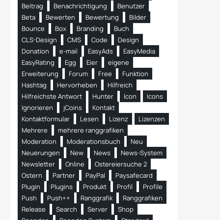
Beitrag
Benachrichtigung
Benutzer
Beta
Bewerten
Bewertung
Bilder
Bounce
Box
Branding
Buch
CLS-Design
CMS
Code
Design
Donation
e-mail
EasyAds
EasyMedia
EasyRating
Egg
Eier
eigene
Erweiterung
Forum
Free
Funktion
Hashtag
Hervorheben
Hilfreich
Hilfreichste Antwort
Hunter
Icon
Icons
Ignorieren
jCoins
Kontakt
Kontaktformular
Lesen
Lizenz
Lizenzen
Mehrere
mehrere ranggrafiken
Moderation
Moderationsbuch
Neu
Neuerungen
New
News
News-System
Newsletter
Online
Ostereiersuche 2
Ostern
Partner
PayPal
Paysafecard
Plugin
Plugins
Produkt
Profil
Profile
Push
Push++
Ranggrafik
Ranggrafiken
Release
Search
Server
Shop