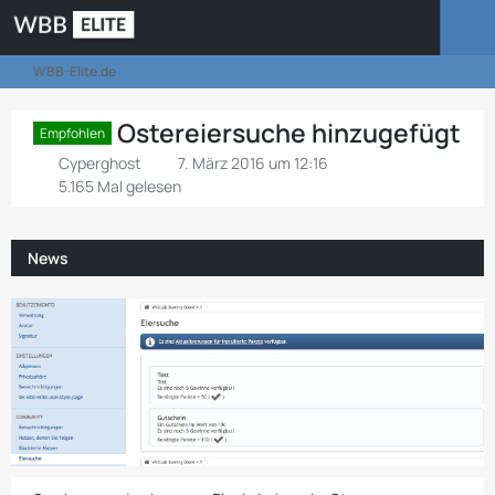
WBB-Elite.de
Ostereiersuche hinzugefügt
Empfohlen
Cyperghost
7. März 2016 um 12:16
5.165 Mal gelesen
News