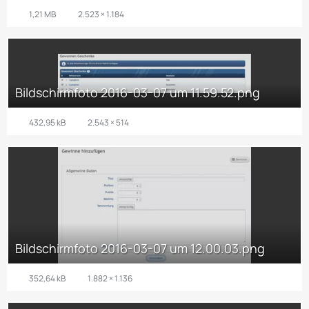
1,21 MB
2.523 × 1.184
Bildschirmfoto 2016-03-07 um 11.59.52.png
432,95 kB
2.543 × 514
Bildschirmfoto 2016-03-07 um 12.00.03.png
352,64 kB
1.882 × 1.136