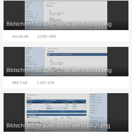
Bildschirmfoto 2016-03-07 um 11.59.03.png
642,64 kB
2.590 × 909
Bildschirmfoto 2016-03-07 um 11.59.08.png
683,71 kB
2.470 × 878
Bildschirmfoto 2016-03-07 um 11.59.21.png