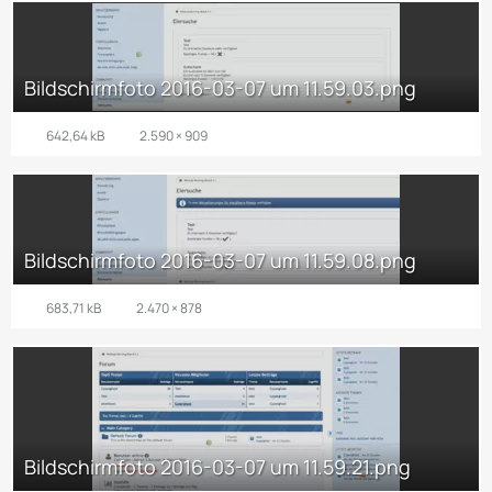
Bildschirmfoto 2016-03-07 um 11.59.03.png
642,64 kB
2.590 × 909
Bildschirmfoto 2016-03-07 um 11.59.08.png
683,71 kB
2.470 × 878
Bildschirmfoto 2016-03-07 um 11.59.21.png