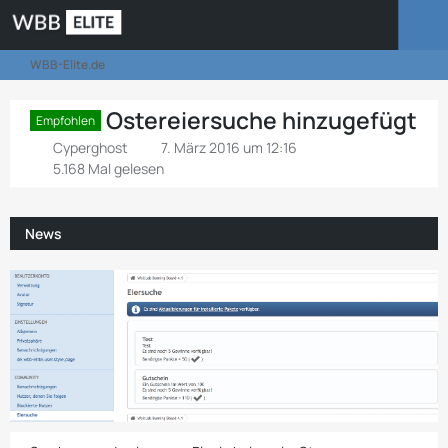
WBB-Elite.de
Ostereiersuche hinzugefügt
Empfohlen
Cyperghost
7. März 2016 um 12:16
5.168 Mal gelesen
News