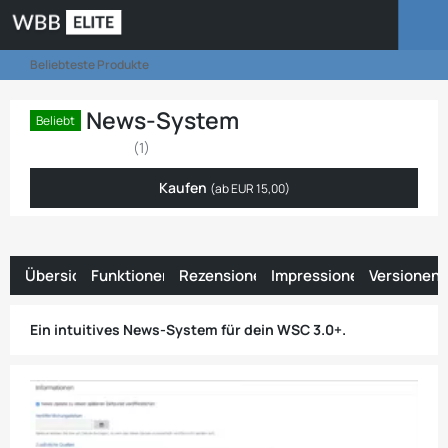
Beliebteste Produkte
News-System
Beliebt
(1)
Kaufen
(ab
EUR 15,00
)
Übersicht
Funktionen
Rezensionen
Impressionen
Versionen
13
1
11
Ein intuitives News-System für dein WSC 3.0+.