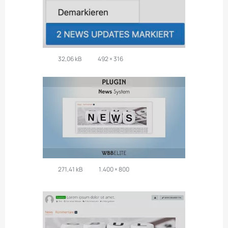
32,06 kB
492 × 316
271,41 kB
1.400 × 800