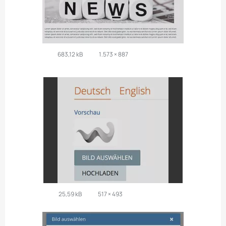
683,12 kB
1.573 × 887
25,59 kB
517 × 493