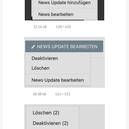
35,04 kB
438 × 400
28,98 kB
524 × 332