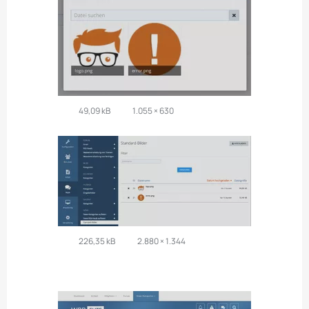
49,09 kB
1.055 × 630
226,35 kB
2.880 × 1.344