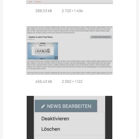
288,53 kB
2.720 × 1.494
456,43 kB
2.002 × 1.122