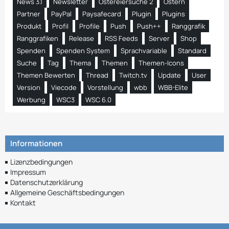
News 3.1
Newsletter
Ostereiersuche 2
Ostern
Partner
PayPal
Paysafecard
Plugin
Plugins
Produkt
Profil
Profile
Push
Push++
Ranggrafik
Ranggrafiken
Release
RSS Feeds
Server
Shop
Spenden
Spenden System
Sprachvariable
Standard
Suche
Tag
Thema
Themen
Themen-Icons
Themen Bewerten
Thread
Twitch.tv
Update
User
Version
Viecode
Vorstellung
wbb
WBB-Elite
Werbung
WSC3
WSC 6.0
Informationen
Lizenzbedingungen
Impressum
Datenschutzerklärung
Allgemeine Geschäftsbedingungen
Kontakt