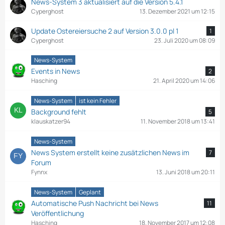
News-System 3 aktualisiert auf die Version 5.4.1
Cyperghost
13. Dezember 2021 um 12:15
Update Ostereiersuche 2 auf Version 3.0.0 pl 1
1
Cyperghost
23. Juli 2020 um 08:09
News-System
Events in News
2
Hasching
21. April 2020 um 14:06
News-System
ist kein Fehler
Background fehlt
5
klauskatzer94
11. November 2018 um 13:41
News-System
News System erstellt keine zusätzlichen News im
7
Forum
Fynnx
13. Juni 2018 um 20:11
News-System
Geplant
Automatische Push Nachricht bei News
11
Veröffentlichung
Hasching
18. November 2017 um 12:08