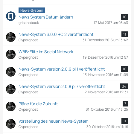
News-System
News System Datum ändern
10
grischabock
17. Mai 2017 um 08:43
News-System 3.0.0 RC 2 veröffentlicht
11
Cyperghost
31. Dezember 2016 um 13:42
WBB-Elite im Social Network
Cyperghost
19. Dezember 2016 um 12:57
News-System version 2.0.9 pl 1 veröffentlicht
10
Cyperghost
13. November 2016 um 11:09
News-System version 2.0.8 pl 7 veröffentlicht
34
Cyperghost
2. November 2016 um 12:31
Pläne für die Zukunft
7
Cyperghost
31. Oktober 2016 um 13:25
Vorstellung des neuen News-System
11
Cyperghost
30. Oktober 2016 um 11:16