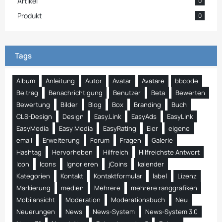
Artikel
0
Produkt
0
Tags
Album
Anleitung
Autor
Avatar
Avatare
bbcode
Beitrag
Benachrichtigung
Benutzer
Beta
Bewerten
Bewertung
Bilder
Blog
Box
Branding
Buch
CLS-Design
Design
Easy.Link
EasyAds
EasyLink
EasyMedia
Easy Media
EasyRating
Eier
eigene
email
Erweiterung
Forum
Fragen
Galerie
Hashtag
Hervorheben
Hilfreich
Hilfreichste Antwort
Icon
Icons
Ignorieren
jCoins
kalender
Kategorien
Kontakt
Kontaktformular
label
Lizenz
Markierung
medien
Mehrere
mehrere ranggrafiken
Mobilansicht
Moderation
Moderationsbuch
Neu
Neuerungen
News
News-System
News-System 3.0