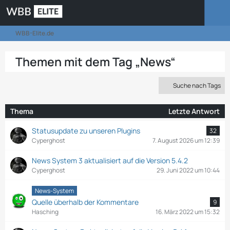
WBB-Elite.de
Themen mit dem Tag „News“
Suche nach Tags
Thema
Letzte Antwort
Statusupdate zu unseren Plugins
32
Cyperghost
7. August 2026 um 12:39
News System 3 aktualisiert auf die Version 5.4.2
Cyperghost
29. Juni 2022 um 10:44
News-System
Quelle überhalb der Kommentare
9
Hasching
16. März 2022 um 15:32