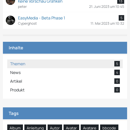
Keine Vorschau Grafiken
13
peter
21. Juni 2023 um 10:45
EasyMedia - Beta Phase 1
5
Cyperghost
11. Mai 2023 um 10:32
Inhalte
Themen
5
News
4
Artikel
0
Produkt
0
Tags
Album
Anleitung
Autor
Avatar
Avatare
bbcode