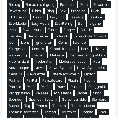
Beitrag
Benachrichtigung
Benutzer
Beta
Bewerten
Bewertung
Bilder
Blog
Box
Branding
Buch
CLS-Design
Design
Easy.Link
EasyAds
EasyLink
EasyMedia
Easy Media
EasyRating
Eier
eigene
email
Erweiterung
Forum
Fragen
Galerie
Hashtag
Hervorheben
Hilfreich
Hilfreichste Antwort
Icon
Icons
Ignorieren
jCoins
kalender
Kategorien
Kontakt
Kontaktformular
label
Lizenz
Markierung
medien
Mehrere
mehrere ranggrafiken
Mobilansicht
Moderation
Moderationsbuch
Neu
Neuerungen
News
News-System
News-System 3.0
News 3.1
Newsletter
Ostereiersuche 2
Ostern
Partner
PayPal
Paysafecard
Plugin
Plugins
Produkt
Profil
Profile
Push
Push++
Ranggrafik
Ranggrafiken
Release
RSS Feeds
Server
Shop
Spenden
Spenden System
Sprachvariable
Standard
Suche
Tag
Thema
Themen
Themen-Icons
Themen Bewerten
Thread
Twitch.tv
Update
User