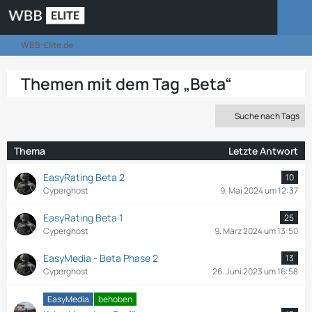
WBB-Elite.de
Themen mit dem Tag „Beta“
Suche nach Tags
Thema
Letzte Antwort
EasyRating Beta 2
10
Cyperghost
9. Mai 2024 um 12:37
EasyRating Beta 1
25
Cyperghost
9. März 2024 um 13:50
EasyMedia - Beta Phase 2
13
Cyperghost
26. Juni 2023 um 16:58
EasyMedia
behoben