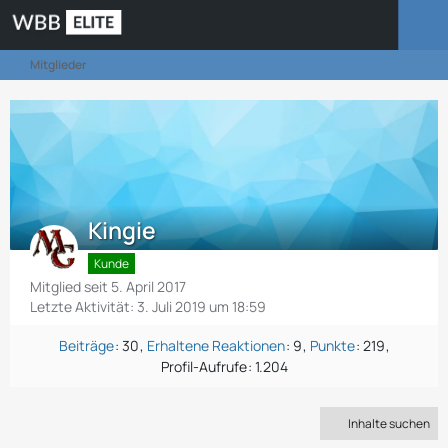
Mitglieder
Kingie
Kunde
Mitglied seit 5. April 2017
Letzte Aktivität:
3. Juli 2019 um 18:59
Beiträge
30
Erhaltene Reaktionen
9
Punkte
219
Profil-Aufrufe
1.204
Inhalte suchen