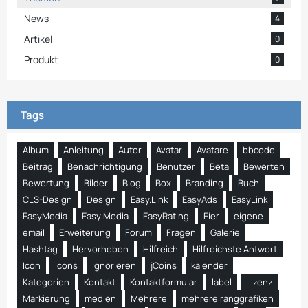
News
4
Artikel
0
Produkt
0
Tags
Album
Anleitung
Autor
Avatar
Avatare
bbcode
Beitrag
Benachrichtigung
Benutzer
Beta
Bewerten
Bewertung
Bilder
Blog
Box
Branding
Buch
CLS-Design
Design
Easy.Link
EasyAds
EasyLink
EasyMedia
Easy Media
EasyRating
Eier
eigene
email
Erweiterung
Forum
Fragen
Galerie
Hashtag
Hervorheben
Hilfreich
Hilfreichste Antwort
Icon
Icons
Ignorieren
jCoins
kalender
Kategorien
Kontakt
Kontaktformular
label
Lizenz
Markierung
medien
Mehrere
mehrere ranggrafiken