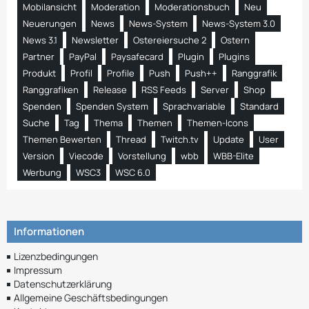
Mobilansicht
Moderation
Moderationsbuch
Neu
Neuerungen
News
News-System
News-System 3.0
News 3.1
Newsletter
Ostereiersuche 2
Ostern
Partner
PayPal
Paysafecard
Plugin
Plugins
Produkt
Profil
Profile
Push
Push++
Ranggrafik
Ranggrafiken
Release
RSS Feeds
Server
Shop
Spenden
Spenden System
Sprachvariable
Standard
Suche
Tag
Thema
Themen
Themen-Icons
Themen Bewerten
Thread
Twitch.tv
Update
User
Version
Viecode
Vorstellung
wbb
WBB-Elite
Werbung
WSC3
WSC 6.0
Informationen
Lizenzbedingungen
Impressum
Datenschutzerklärung
Allgemeine Geschäftsbedingungen