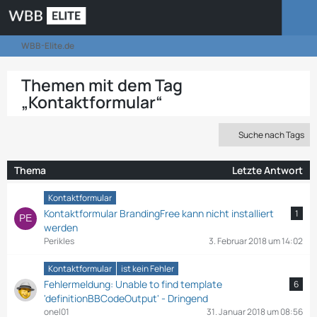
WBB-Elite.de
Themen mit dem Tag
„Kontaktformular“
Suche nach Tags
Thema
Letzte Antwort
Kontaktformular
Kontaktformular BrandingFree kann nicht installiert
1
werden
Perikles
3. Februar 2018 um 14:02
Kontaktformular
ist kein Fehler
Fehlermeldung: Unable to find template
6
'definitionBBCodeOutput' - Dringend
onel01
31. Januar 2018 um 08:56