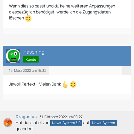
Wenn dies so passt und du keine weiteren Anpassungen
diesbezüglich benötigst, werde ich die Zugangsdaten
löschen
Hasching
Kunde
16. März 2022 um 15:32
Jawoll Perfekt - Vielen Dank
Dragosius
31. Oktober 2022 um 00:27
Hat das Label von
auf
News-System 3.0
News-System
geändert.