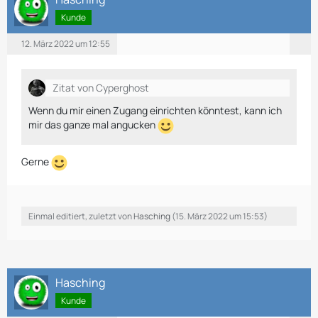
Kunde
12. März 2022 um 12:55
Zitat von Cyperghost
Wenn du mir einen Zugang einrichten könntest, kann ich
mir das ganze mal angucken
Gerne
Einmal editiert, zuletzt von
Hasching
(
15. März 2022 um 15:53
)
Hasching
Kunde