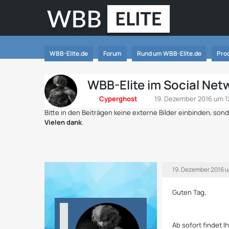
WBB-Elite.de
Forum
Rund um WBB-Elite.de
Pro
WBB-Elite im Social Net
Cyperghost
19. Dezember 2016 um 1
Bitte in den Beiträgen keine externe Bilder einbinden, so
Vielen dank
.
19. Dezember 2016 u
Guten Tag,
Ab sofort findet 