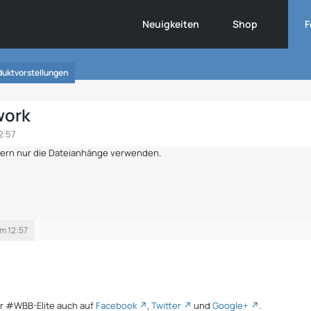
Neuigkeiten
Shop
F
duktvorstellungen
work
2:57
ndern nur die Dateianhänge verwenden.
m 12:57
Ihr #WBB-Elite auch auf
Facebook
,
Twitter
und
Google+
.