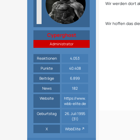
Wir werden dort ab
Wir hoffen das di
Cyperghost
Administrator
Reaktionen
4.053
Punkte
40.408
Beiträge
6.899
News
182
Website
https://www.
wbb-elite.de
Geburtstag
26. Juli 1995
(31)
X
WbbElite