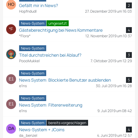
Gefällt mir in News?
2
Hopfndudl
27. Dezember 2019 um 16:03
News-System
umgesetzt
Gästeberechtigung bei News Kommentare
4
*Flora*
12. November 2019 um 10:37
News-System
Titel durchstreichen bei Ablauf?
3
PoooMukkel
7. Oktober 2019 um 12:29
News-System
News System: Blockierte Benutzer ausblenden
5
e1ns
30. Juli 2019 um 16:28
News-System
News System: Filtererweiterung
e1ns
9. Juli 2019 um 08:42
News-System
bereits vorgeschlagen
News-System + JCoins
4
da_benzel
4. Juni 2019 um 12:57