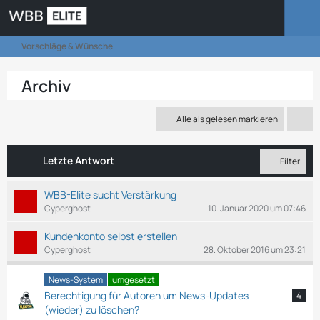
Vorschläge & Wünsche
Archiv
Alle als gelesen markieren
Letzte Antwort
Filter
WBB-Elite sucht Verstärkung
Cyperghost
10. Januar 2020 um 07:46
Kundenkonto selbst erstellen
Cyperghost
28. Oktober 2016 um 23:21
News-System
umgesetzt
Berechtigung für Autoren um News-Updates
4
(wieder) zu löschen?