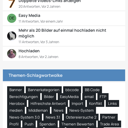
Doppelte Videos-Links anzeigen
20 Antworten, Vor 2 Jahren
Easy Media
11 Antworten, Vor einem Jahr
Mehr als 20 Bilder auf einmal hochladen nicht
möglich
11 Antworten, Vor 3 Jahren
Hochladen
8 Antworten, Vor 2 Jahren
Themen-Schlagwortwolke
Banner
Bannerkategorien
bbcode
BB Code
Berechtigungen
Bilder
EasyMedia
email
FTP
Herobox
Hilfreichste Antwort
Import
Konflikt
Links
medien
Middleman
News
News-System
News-System 3.0
News 3.1
Ostereiersuche 2
Partner
Profil
Push
Spenden
Themen Bewerten
Trade Area