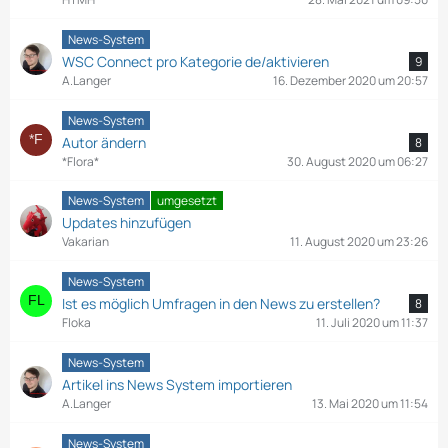
News-System
WSC Connect pro Kategorie de/aktivieren
9
A.Langer
16. Dezember 2020 um 20:57
News-System
Autor ändern
8
*Flora*
30. August 2020 um 06:27
News-System
umgesetzt
Updates hinzufügen
Vakarian
11. August 2020 um 23:26
News-System
Ist es möglich Umfragen in den News zu erstellen?
8
Floka
11. Juli 2020 um 11:37
News-System
Artikel ins News System importieren
A.Langer
13. Mai 2020 um 11:54
News-System