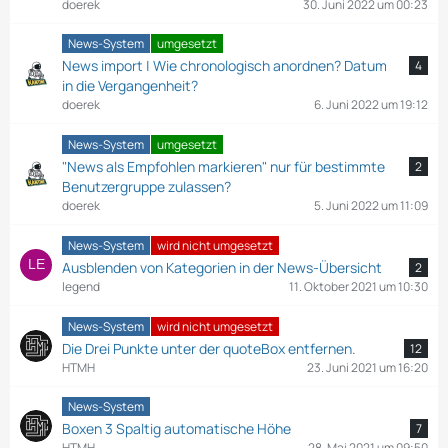
doerek
30. Juni 2022 um 00:23
News-System
umgesetzt
News import | Wie chronologisch anordnen? Datum
4
in die Vergangenheit?
doerek
6. Juni 2022 um 19:12
News-System
umgesetzt
"News als Empfohlen markieren" nur für bestimmte
2
Benutzergruppe zulassen?
doerek
5. Juni 2022 um 11:09
News-System
wird nicht umgesetzt
Ausblenden von Kategorien in der News-Übersicht
2
legend
11. Oktober 2021 um 10:30
News-System
wird nicht umgesetzt
Die Drei Punkte unter der quoteBox entfernen.
12
HTMH
23. Juni 2021 um 16:20
News-System
Boxen 3 Spaltig automatische Höhe
7
HTMH
28. Mai 2021 um 09:50