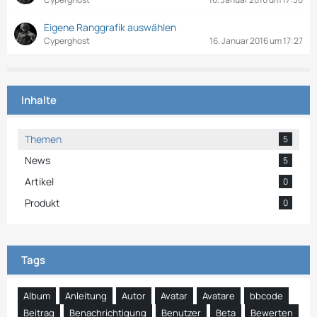
Eigene Ranggrafik auswählen
Cyperghost
16. Januar 2016 um 17:27
Inhalte
Themen
5
News
5
Artikel
0
Produkt
0
Tags
Album
Anleitung
Autor
Avatar
Avatare
bbcode
Beitrag
Benachrichtigung
Benutzer
Beta
Bewerten