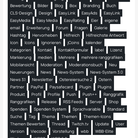
Bewertung
Bilder
Blog
Box
Branding
Buch
CLS-Design
Design
Easy.Link
EasyAds
EasyLink
EasyMedia
Easy Media
EasyRating
Eier
eigene
email
Erweiterung
Forum
Fragen
Galerie
Hashtag
Hervorheben
Hilfreich
Hilfreichste Antwort
Icon
Icons
Ignorieren
jCoins
kalender
Kategorien
Kontakt
Kontaktformular
label
Lizenz
Markierung
medien
Mehrere
mehrere ranggrafiken
Mobilansicht
Moderation
Moderationsbuch
Neu
Neuerungen
News
News-System
News-System 3.0
News 3.1
Newsletter
Ostereiersuche 2
Ostern
Partner
PayPal
Paysafecard
Plugin
Plugins
Produkt
Profil
Profile
Push
Push++
Ranggrafik
Ranggrafiken
Release
RSS Feeds
Server
Shop
Spenden
Spenden System
Sprachvariable
Standard
Suche
Tag
Thema
Themen
Themen-Icons
Themen Bewerten
Thread
Twitch.tv
Update
User
Version
Viecode
Vorstellung
wbb
WBB-Elite