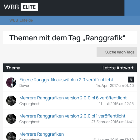
WBB-Elite.de
Themen mit dem Tag „Ranggrafik“
Suche nach Tags
Thema
Letzte Antwort
Eigene Ranggrafik auswählen 2.0 veröffentlicht
5
Devon
14. April 2017 um 01:40
Mehrere Ranggrafiken Version 2.0.0 pl 6 veröffentlicht
Cyperghost
11. Juli 2016 um 12:15
Mehrere Ranggrafiken Version 2.0.0 pl 1 veröffentlicht
Cyperghost
27. Februar 2016 um 14:41
Mehrere Ranggrafiken
Cyperghost
16. Januar 2016 um 17:30