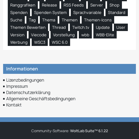
Ranggrafiken
Release
RSS Feeds
Server
Shop
Spenden
Spenden System
Sprachvariable
Standard
Suche
Tag
Thema
Themen
Themen-Icons
Themen Bewerten
Thread
Twitch.tv
Update
User
Version
Viecode
Vorstellung
wbb
WBB-Elite
Werbung
WSC3
WSC 6.0
Informationen
Lizenzbedingungen
Impressum
Datenschutzerklärung
Allgemeine Geschäftsbedingungen
Kontakt
Community-Software:
WoltLab Suite™ 6.1.22