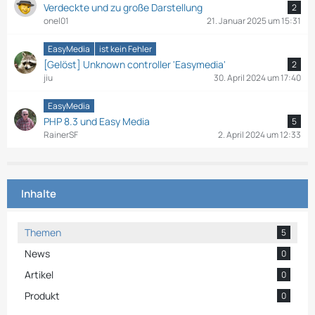
Verdeckte und zu große Darstellung
2
onel01
21. Januar 2025 um 15:31
EasyMedia
ist kein Fehler
[Gelöst] Unknown controller 'Easymedia'
2
jiu
30. April 2024 um 17:40
EasyMedia
PHP 8.3 und Easy Media
5
RainerSF
2. April 2024 um 12:33
Inhalte
Themen
5
News
0
Artikel
0
Produkt
0