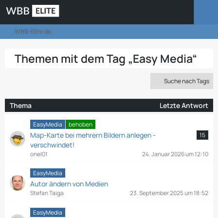
WBB-Elite.de
Themen mit dem Tag „Easy Media“
Suche nach Tags
Thema
Letzte Antwort
EasyMedia
behoben
Map-Karte bei mehrern Bildern anlegen -
15
verschwindet!
onel01
24. Januar 2026 um 12:10
EasyMedia
Autor ändern von Medien
Stefan Taiga
23. September 2025 um 18:52
EasyMedia