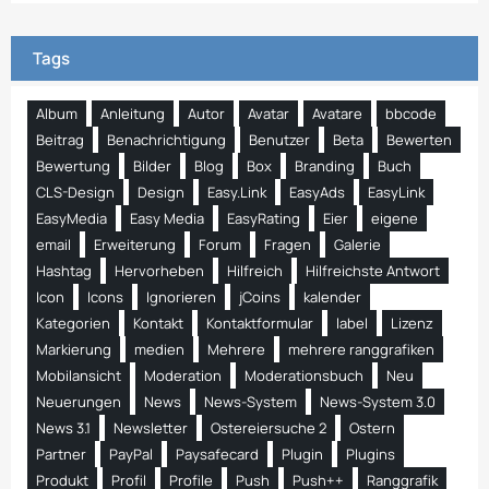
Tags
Album
Anleitung
Autor
Avatar
Avatare
bbcode
Beitrag
Benachrichtigung
Benutzer
Beta
Bewerten
Bewertung
Bilder
Blog
Box
Branding
Buch
CLS-Design
Design
Easy.Link
EasyAds
EasyLink
EasyMedia
Easy Media
EasyRating
Eier
eigene
email
Erweiterung
Forum
Fragen
Galerie
Hashtag
Hervorheben
Hilfreich
Hilfreichste Antwort
Icon
Icons
Ignorieren
jCoins
kalender
Kategorien
Kontakt
Kontaktformular
label
Lizenz
Markierung
medien
Mehrere
mehrere ranggrafiken
Mobilansicht
Moderation
Moderationsbuch
Neu
Neuerungen
News
News-System
News-System 3.0
News 3.1
Newsletter
Ostereiersuche 2
Ostern
Partner
PayPal
Paysafecard
Plugin
Plugins
Produkt
Profil
Profile
Push
Push++
Ranggrafik