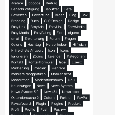
Avatare
bbcode
Beitrag
Benachrichtigung
Benutzer
Beta
Bewerten
Bewertung
Bilder
Blog
Box
Branding
Buch
CLS-Design
Design
Easy.Link
EasyAds
EasyLink
EasyMedia
Easy Media
EasyRating
Eier
eigene
email
Erweiterung
Forum
Fragen
Galerie
Hashtag
Hervorheben
Hilfreich
Hilfreichste Antwort
Icon
Icons
Ignorieren
jCoins
kalender
Kategorien
Kontakt
Kontaktformular
label
Lizenz
Markierung
medien
Mehrere
mehrere ranggrafiken
Mobilansicht
Moderation
Moderationsbuch
Neu
Neuerungen
News
News-System
News-System 3.0
News 3.1
Newsletter
Ostereiersuche 2
Ostern
Partner
PayPal
Paysafecard
Plugin
Plugins
Produkt
Profil
Profile
Push
Push++