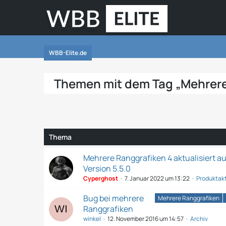
WBB-Elite.de
Themen mit dem Tag „Mehrer
Thema
Mehrere Ranggrafiken 4 aktualisiert au
Version 5.5.0
Cyperghost
7. Januar 2022 um 13:22
Produktak
Bug bei mehrere
Mehrere Ranggrafiken
Ranggrafiken
winkel
12. November 2016 um 14:57
Archiv