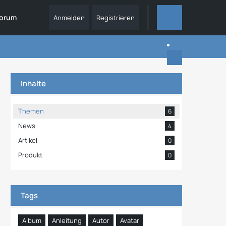
orum
Anmelden
Registrieren
ALLES
Inhalte
Themen
6
News
4
Artikel
0
Produkt
0
Tags
Album
Anleitung
Autor
Avatar