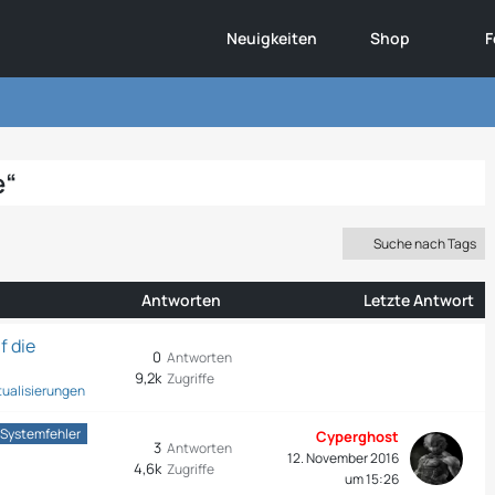
Neuigkeiten
Shop
F
e“
Suche nach Tags
Antworten
Letzte Antwort
f die
0
Antworten
9,2k
Zugriffe
tualisierungen
Systemfehler
Cyperghost
3
Antworten
12. November 2016
4,6k
Zugriffe
um 15:26