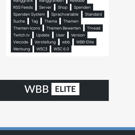
Ranggrafik
Ranggrafiken
Release
RSS Feeds
Server
Shop
Spenden
Spenden System
Sprachvariable
Standard
Suche
Tag
Thema
Themen
Themen-Icons
Themen Bewerten
Thread
Twitch.tv
Update
User
Version
Viecode
Vorstellung
wbb
WBB-Elite
Werbung
WSC3
WSC 6.0