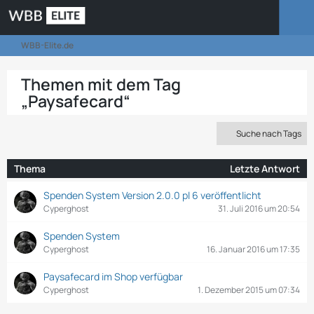
WBB-Elite.de
Themen mit dem Tag
„Paysafecard“
Suche nach Tags
Thema
Letzte Antwort
Spenden System Version 2.0.0 pl 6 veröffentlicht
Cyperghost
31. Juli 2016 um 20:54
Spenden System
Cyperghost
16. Januar 2016 um 17:35
Paysafecard im Shop verfügbar
Cyperghost
1. Dezember 2015 um 07:34