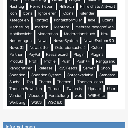
Hashtag
Hervorheben
Hilfreich
Hilfreichste Antwort
Icon
Icons
Ignorieren
jCoins
kalender
Kategorien
Kontakt
Kontaktformular
label
Lizenz
Markierung
medien
Mehrere
mehrere ranggrafiken
Mobilansicht
Moderation
Moderationsbuch
Neu
Neuerungen
News
News-System
News-System 3.0
News 3.1
Newsletter
Ostereiersuche 2
Ostern
Partner
PayPal
Paysafecard
Plugin
Plugins
Produkt
Profil
Profile
Push
Push++
Ranggrafik
Ranggrafiken
Release
RSS Feeds
Server
Shop
Spenden
Spenden System
Sprachvariable
Standard
Suche
Tag
Thema
Themen
Themen-Icons
Themen Bewerten
Thread
Twitch.tv
Update
User
Version
Viecode
Vorstellung
wbb
WBB-Elite
Werbung
WSC3
WSC 6.0
Informationen