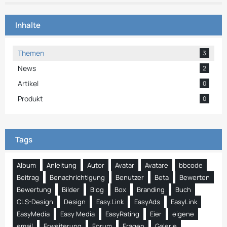
Inhalte
Themen
3
News
2
Artikel
0
Produkt
0
Tags
Album
Anleitung
Autor
Avatar
Avatare
bbcode
Beitrag
Benachrichtigung
Benutzer
Beta
Bewerten
Bewertung
Bilder
Blog
Box
Branding
Buch
CLS-Design
Design
Easy.Link
EasyAds
EasyLink
EasyMedia
Easy Media
EasyRating
Eier
eigene
email
Erweiterung
Forum
Fragen
Galerie