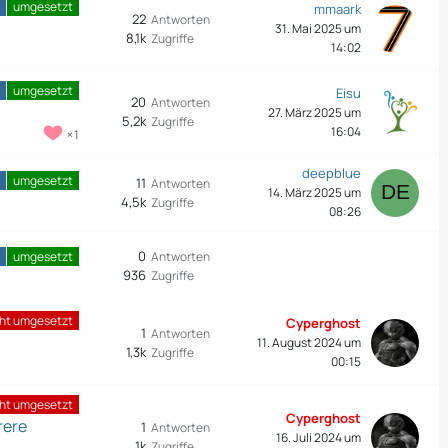
umgesetzt
mmaark
22
Antworten
31. Mai 2025 um
8,1k
Zugriffe
14:02
umgesetzt
Eisu
20
Antworten
27. März 2025 um
5,2k
Zugriffe
16:04
1
deepblue
umgesetzt
11
Antworten
14. März 2025 um
4,5k
Zugriffe
08:26
0
umgesetzt
Antworten
936
Zugriffe
cht umgesetzt
Cyperghost
1
Antworten
11. August 2024 um
1,3k
Zugriffe
00:15
cht umgesetzt
Cyperghost
rere
1
Antworten
16. Juli 2024 um
1k
Zugriffe