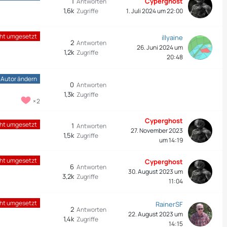
1
Cyperghost
Antworten
1,6k
Zugriffe
1. Juli 2024 um 22:00
cht umgesetzt
illyaine
2
Antworten
26. Juni 2024 um
1,2k
Zugriffe
20:48
-Autor ändern
0
Antworten
1,3k
Zugriffe
2
Cyperghost
cht umgesetzt
1
Antworten
27. November 2023
1,5k
Zugriffe
um 14:19
cht umgesetzt
Cyperghost
6
Antworten
30. August 2023 um
3,2k
Zugriffe
11:04
cht umgesetzt
RainerSF
2
Antworten
22. August 2023 um
1,4k
Zugriffe
14:15