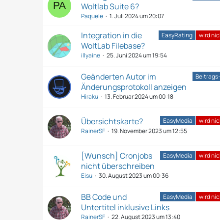
Woltlab Suite 6?
Paquele
1. Juli 2024 um 20:07
Integration in die
EasyRating
wird ni
WoltLab Filebase?
illyaine
25. Juni 2024 um 19:54
Geänderten Autor im
Beitrags
Änderungsprotokoll anzeigen
Hiraku
13. Februar 2024 um 00:18
Übersichtskarte?
EasyMedia
wird ni
RainerSF
19. November 2023 um 12:55
[Wunsch] Cronjobs
EasyMedia
wird ni
nicht überschreiben
Eisu
30. August 2023 um 00:36
BB Code und
EasyMedia
wird ni
Untertitel inklusive Links
RainerSF
22. August 2023 um 13:40