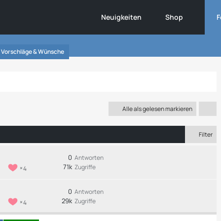
Neuigkeiten
Shop
F
Vorschläge & Wünsche
Alle als gelesen markieren
Filter
0
Antworten
71k
Zugriffe
4
0
Antworten
29k
Zugriffe
4