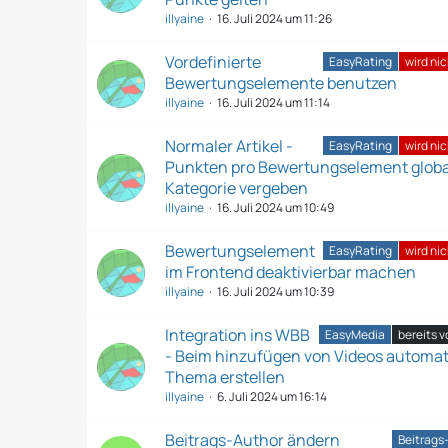
illyaine
16. Juli 2024 um 11:26
Vordefinierte
EasyRating
wird ni
Bewertungselemente benutzen
illyaine
16. Juli 2024 um 11:14
Normaler Artikel -
EasyRating
wird ni
Punkten pro Bewertungselement globa
Kategorie vergeben
illyaine
16. Juli 2024 um 10:49
Bewertungselement
EasyRating
wird ni
im Frontend deaktivierbar machen
illyaine
16. Juli 2024 um 10:39
Integration ins WBB
EasyMedia
bereits 
- Beim hinzufügen von Videos automa
Thema erstellen
illyaine
6. Juli 2024 um 16:14
Beitrags-Author ändern
Beitrags