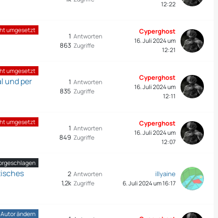
12:22
cht umgesetzt
Cyperghost
1
Antworten
16. Juli 2024 um
863
Zugriffe
12:21
cht umgesetzt
Cyperghost
l und per
1
Antworten
16. Juli 2024 um
835
Zugriffe
12:11
cht umgesetzt
Cyperghost
1
Antworten
16. Juli 2024 um
849
Zugriffe
12:07
vorgeschlagen
tisches
2
illyaine
Antworten
1,2k
Zugriffe
6. Juli 2024 um 16:17
-Autor ändern