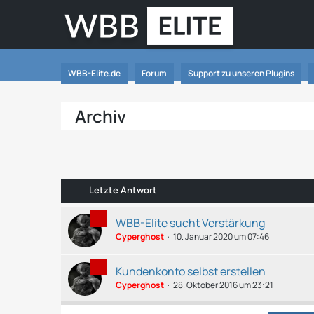
WBB-Elite.de
Forum
Support zu unseren Plugins
Archiv
Letzte Antwort
WBB-Elite sucht Verstärkung
Cyperghost
10. Januar 2020 um 07:46
Kundenkonto selbst erstellen
Cyperghost
28. Oktober 2016 um 23:21