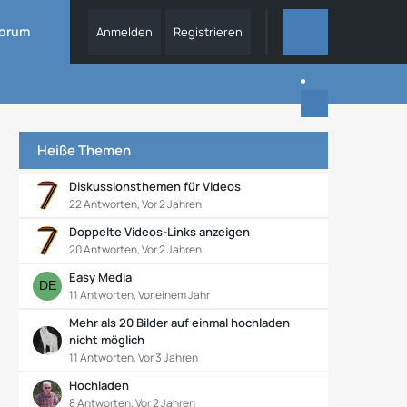
orum
Anmelden
Registrieren
DIESES FORUM
Heiße Themen
Diskussionsthemen für Videos
22 Antworten, Vor 2 Jahren
Doppelte Videos-Links anzeigen
20 Antworten, Vor 2 Jahren
Easy Media
11 Antworten, Vor einem Jahr
Mehr als 20 Bilder auf einmal hochladen
nicht möglich
11 Antworten, Vor 3 Jahren
Hochladen
8 Antworten, Vor 2 Jahren