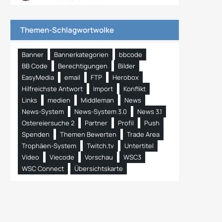
Themen-Schlagwortwolke
Banner
Bannerkategorien
bbcode
BB Code
Berechtigungen
Bilder
EasyMedia
email
FTP
Herobox
Hilfreichste Antwort
Import
Konflikt
Links
medien
Middleman
News
News-System
News-System 3.0
News 3.1
Ostereiersuche 2
Partner
Profil
Push
Spenden
Themen Bewerten
Trade Area
Trophäen-System
Twitch.tv
Untertitel
Video
Viecode
Vorschau
WSC3
WSC Connect
Übersichtskarte