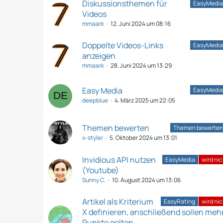
Diskussionsthemen für
EasyMedia
Videos
mmaark
12. Juni 2024 um 08:16
Doppelte Videos-Links
EasyMedia
anzeigen
mmaark
28. Juni 2024 um 13:29
Easy Media
EasyMedia
deepblue
4. März 2025 um 22:05
Themen bewerten
Themen bewerten
x-styler
5. Oktober 2024 um 13:01
Invidious API nutzen
EasyMedia
wird ni
(Youtube)
Sunny C.
10. August 2024 um 13:06
Artikel als Kriterium
EasyRating
wird ni
X definieren, anschließend sollen meh
Punkte gelten