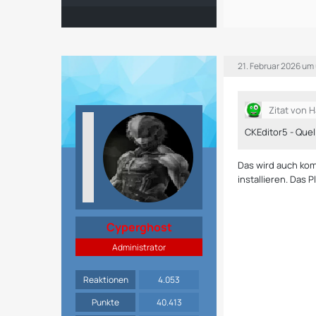
21. Februar 2026 um
Zitat von 
CKEditor5 - Que
Das wird auch kom
installieren. Das 
Cyperghost
Administrator
Reaktionen
4.053
Punkte
40.413