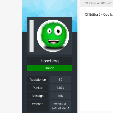
21. Februar 2026 um
CKEditor5 - Quell
Hasching
Kunde
Reaktionen
39
Punkte
1.074
Beiträge
166
Website
https://la-
aktuell.de