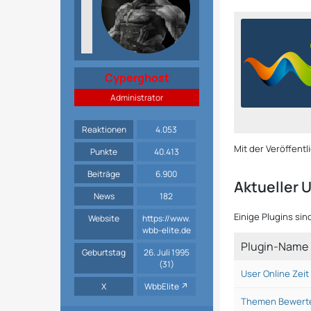
Cyperghost
Administrator
Reaktionen
4.053
Mit der Veröffent
Punkte
40.413
Beiträge
6.900
Aktueller 
News
182
Einige Plugins sin
Website
https://www.
wbb-elite.de
Plugin-Name
Geburtstag
26. Juli 1995
(31)
User Online Zeit
X
WbbElite
Themen Bewerte