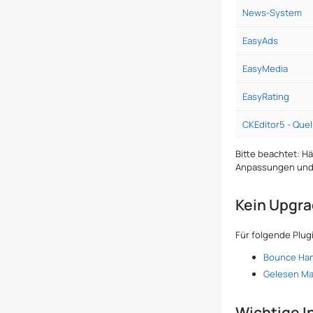
News-System
EasyAds
EasyMedia
EasyRating
CKEditor5 - Que
Bitte beachtet: H
Anpassungen und i
Kein Upgra
Für folgende Plug
Bounce Han
Gelesen Ma
Wichtige I