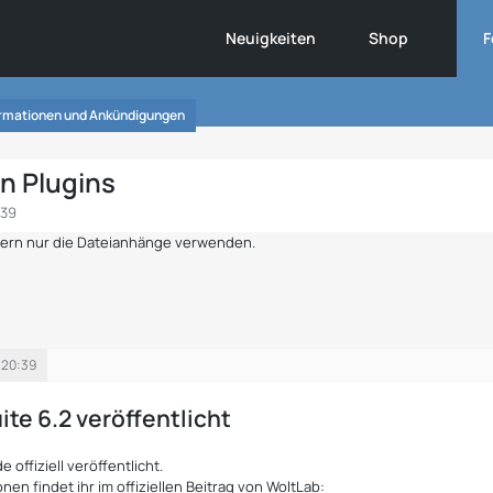
Neuigkeiten
Shop
F
ormationen und Ankündigungen
n Plugins
:39
ndern nur die Dateianhänge verwenden.
 20:39
te 6.2 veröffentlicht
 offiziell veröffentlicht.
nen findet ihr im offiziellen Beitrag von WoltLab: