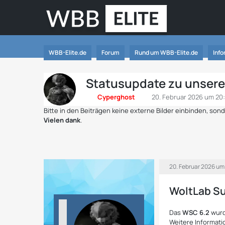
WBB-Elite.de
Forum
Rund um WBB-Elite.de
Inf
Statusupdate zu unsere
Cyperghost
20. Februar 2026 um 20
Bitte in den Beiträgen keine externe Bilder einbinden, so
Vielen dank
.
20. Februar 2026 um
WoltLab Sui
Das
WSC 6.2
wurde
Weitere Informatio