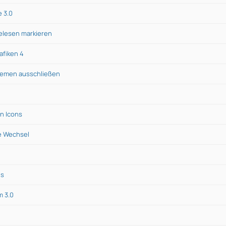
e 3.0
elesen markieren
afiken 4
hemen ausschließen
en Icons
le Wechsel
is
 3.0