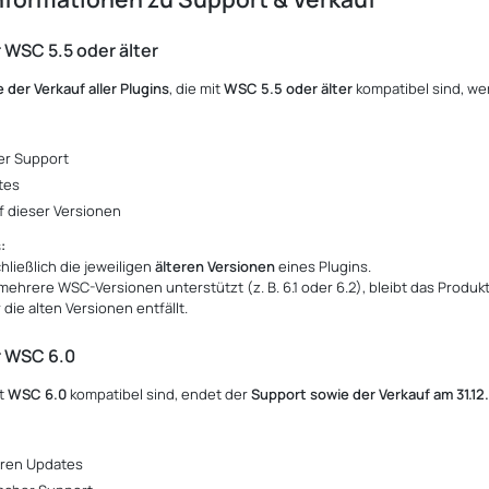
r WSC 5.5 oder älter
 der Verkauf aller Plugins
, die mit
WSC 5.5 oder älter
kompatibel sind, w
:
er Support
tes
f dieser Versionen
:
chließlich die jeweiligen
älteren Versionen
eines Plugins.
mehrere WSC-Versionen unterstützt (z. B. 6.1 oder 6.2), bleibt das Produkt
die alten Versionen entfällt.
r WSC 6.0
it
WSC 6.0
kompatibel sind, endet der
Support sowie der Verkauf am 31.1
eren Updates