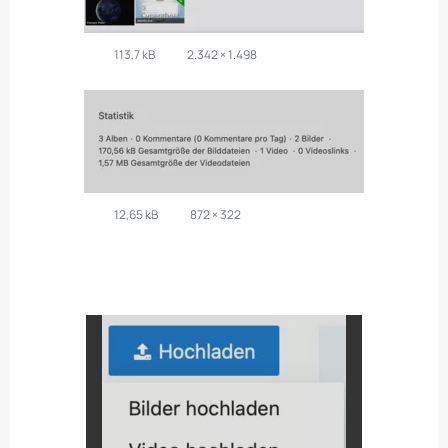
113,7 kB
2.342 × 1.498
12,65 kB
872 × 322