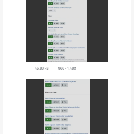
45,93 kB
966 × 1.490