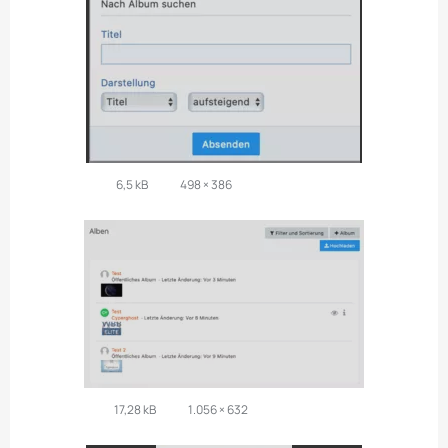
6,5 kB
498 × 386
17,28 kB
1.056 × 632