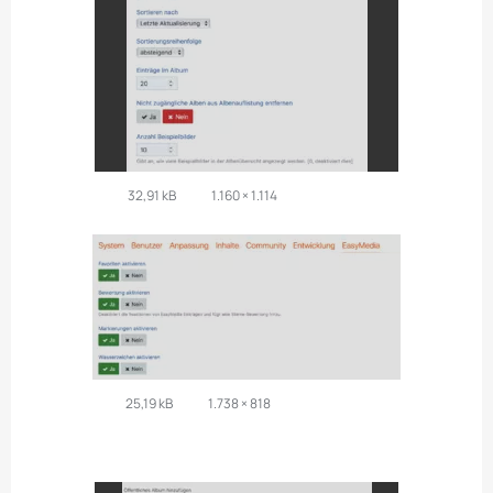
32,91 kB
1.160 × 1.114
25,19 kB
1.738 × 818