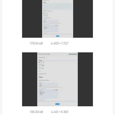
179,34 kB
4.463 × 7.727
136,55 kB
4.451 × 5.901