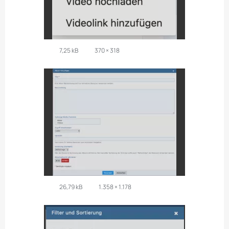
7,25 kB
370 × 318
26,79 kB
1.358 × 1.178