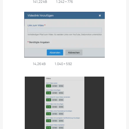
141,22 kB
1.242 × 776
14,26 kB
1.040 × 592