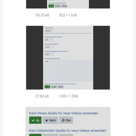
39,25 kB
922 × 1.406
27,92 kB
1.100 × 1.396