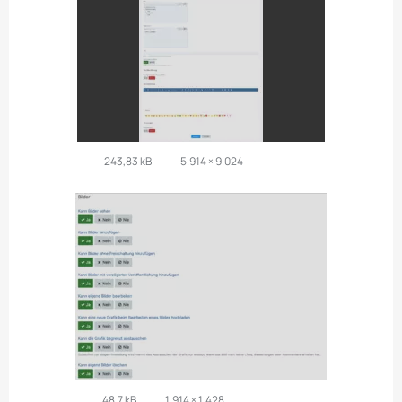
243,83 kB
5.914 × 9.024
48,7 kB
1.914 × 1.428