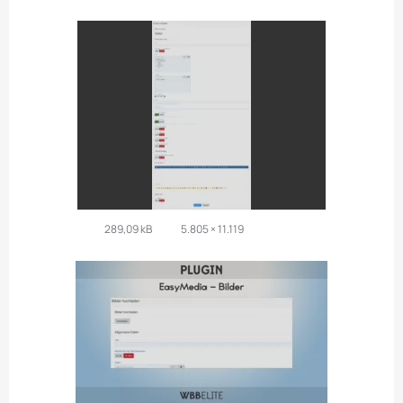
289,09 kB
5.805 × 11.119