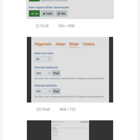
21,15 kB
934 × 696
20,19 kB
868 × 732