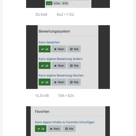
30,9 kB
842 × 1.152
14,34 kB
594 × 624