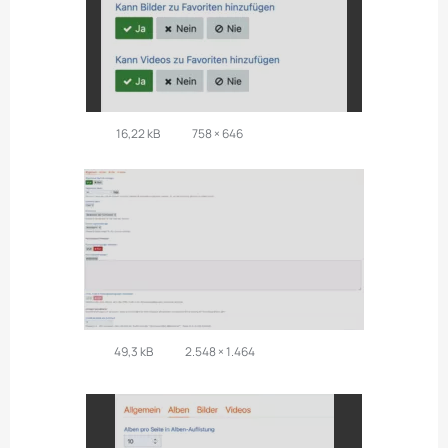
16,22 kB
758 × 646
49,3 kB
2.548 × 1.464