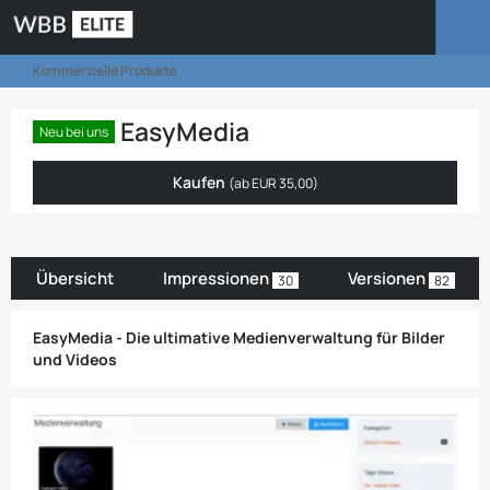
Kommerzielle Produkte
EasyMedia
Neu bei uns
Kaufen
(ab
EUR 35,00
)
Übersicht
Impressionen
Versionen
30
82
EasyMedia - Die ultimative Medienverwaltung für Bilder
und Videos