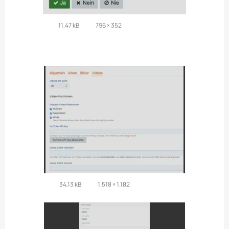
11,47 kB
796 × 352
34,13 kB
1.518 × 1.182