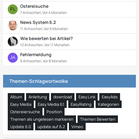
Ostereisuche
7 Antworten, Vor 4 Monaten
News System 6.2
11 Antworten, Vor 6 Monaten
Wie bewerten bei Artikel?
10 Antworten, Vor 11 Monaten
Fehlermeldung
6 Antworten, Vor 8 Monaten
Themen-Schlagwortwolke
Album
Anleitung
download
Easy.Link
EasyAds
Easy Media
Easy Media 6.1
EasyRating
Kategorien
Ostereiersuche
Position
Themen als ungelesen markieren
Themen Bewerten
Update 6.0
update auf 6.2
Vimeo