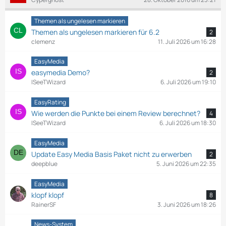
e
Themen als ungelesen markieren
Themen als ungelesen markieren für 6.2
2
clemenz
11. Juli 2026 um 16:28
EasyMedia
easymedia Demo?
2
ISeeTWizard
6. Juli 2026 um 19:10
EasyRating
Wie werden die Punkte bei einem Review berechnet?
4
ISeeTWizard
6. Juli 2026 um 18:30
EasyMedia
Update Easy Media Basis Paket nicht zu erwerben
2
deepblue
5. Juni 2026 um 22:35
EasyMedia
klopf klopf
8
RainerSF
3. Juni 2026 um 18:26
News-System