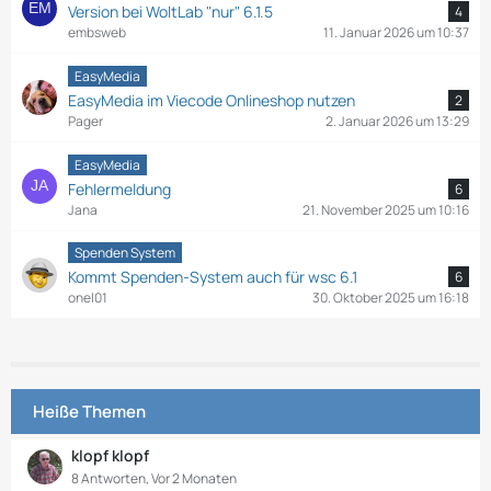
Version bei WoltLab "nur" 6.1.5
4
embsweb
11. Januar 2026 um 10:37
EasyMedia
EasyMedia im Viecode Onlineshop nutzen
2
Pager
2. Januar 2026 um 13:29
EasyMedia
Fehlermeldung
6
Jana
21. November 2025 um 10:16
Spenden System
Kommt Spenden-System auch für wsc 6.1
6
onel01
30. Oktober 2025 um 16:18
Heiße Themen
klopf klopf
8 Antworten, Vor 2 Monaten