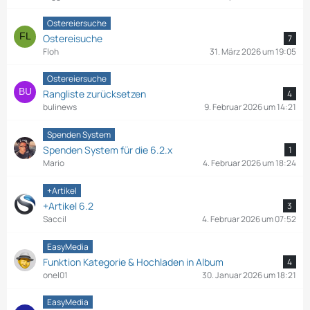
Ostereiersuche
Ostereisuche
7
Floh
31. März 2026 um 19:05
Ostereiersuche
Rangliste zurücksetzen
4
bulinews
9. Februar 2026 um 14:21
Spenden System
Spenden System für die 6.2.x
1
Mario
4. Februar 2026 um 18:24
+Artikel
+Artikel 6.2
3
Saccil
4. Februar 2026 um 07:52
EasyMedia
Funktion Kategorie & Hochladen in Album
4
onel01
30. Januar 2026 um 18:21
EasyMedia