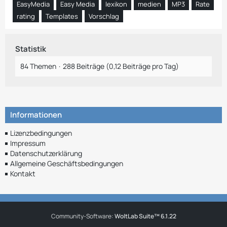
EasyMedia
Easy Media
lexikon
medien
MP3
Rate
rating
Templates
Vorschlag
Statistik
84 Themen
288 Beiträge (0,12 Beiträge pro Tag)
Informationen
Lizenzbedingungen
Impressum
Datenschutzerklärung
Allgemeine Geschäftsbedingungen
Kontakt
Community-Software:
WoltLab Suite™ 6.1.22