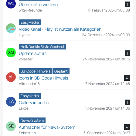
Übersicht erweitern
1
w124-freunde
11. Februar 2025 um 08:08
EasyMedia
Video Kanal - Playlist nutzen ala Kategorien
illyaine
24. Dezember 2024 um 09:09
Hell/Dunkle Style Wechsel
Update auf 6.1.
1
xMaster
24. November 2024 um 20:15
BB-Code: Hinweis
Geplant
Icons in BB-Code Hinweis
4
Allrounder18
7. November 2024 um 12:48
EasyMedia
Gallery importer
1
Laxos
1. November 2024 um 14:06
News-System
Aufmacher für News-System
4
Sebastian
3. September 2024 um 10:27