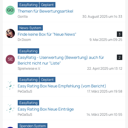
EasyRating
Geplant
Themen für Bewertungsartikel
Gorilla
30. August 2025 um 14:33
News-System
Finde keine Box für "Neue News"
3
Dr.Doom
9. Mai 2025 um 09:25
EasyRating
EasyRatig - Userwertung (Bewertung) auch für
2
Bericht nicht nur "Liste"
Spielwiese e.V.
22. April 2025 um 13:12
EasyRating
Geplant
Easy Rating Box Neue Empfehlung (vom Bericht)
PeGaSuS
17. März 2025 um 19:58
EasyRating
Easy Rating Box Neue Einträge
PeGaSuS
14. März 2025 um 10:55
Spenden System