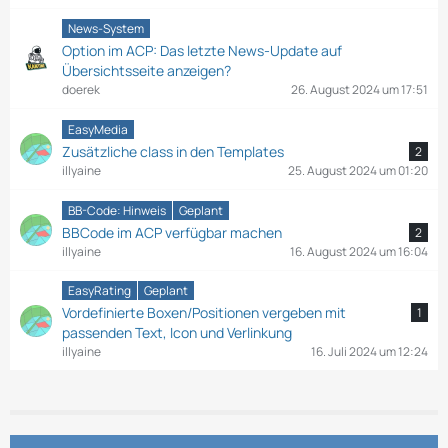
News-System
Option im ACP: Das letzte News-Update auf
Übersichtsseite anzeigen?
doerek
26. August 2024 um 17:51
EasyMedia
Zusätzliche class in den Templates
2
illyaine
25. August 2024 um 01:20
BB-Code: Hinweis
Geplant
BBCode im ACP verfügbar machen
2
illyaine
16. August 2024 um 16:04
EasyRating
Geplant
Vordefinierte Boxen/Positionen vergeben mit
1
passenden Text, Icon und Verlinkung
illyaine
16. Juli 2024 um 12:24