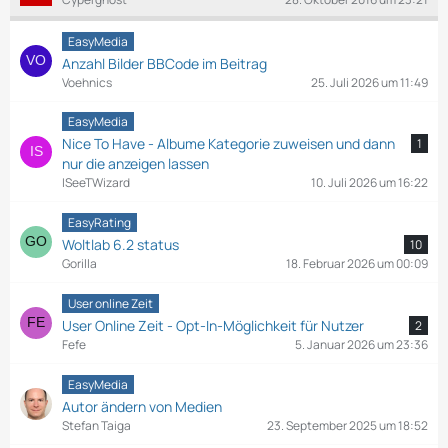
e
EasyMedia
Anzahl Bilder BBCode im Beitrag
Voehnics
25. Juli 2026 um 11:49
EasyMedia
Nice To Have - Albume Kategorie zuweisen und dann
1
nur die anzeigen lassen
ISeeTWizard
10. Juli 2026 um 16:22
EasyRating
Woltlab 6.2 status
10
Gorilla
18. Februar 2026 um 00:09
User online Zeit
User Online Zeit - Opt-In-Möglichkeit für Nutzer
2
Fefe
5. Januar 2026 um 23:36
EasyMedia
Autor ändern von Medien
Stefan Taiga
23. September 2025 um 18:52