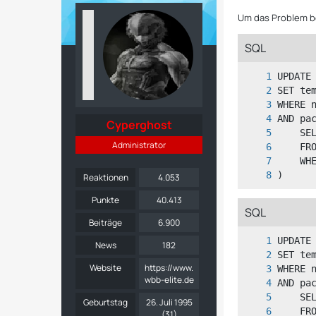
Um das Problem b
SQL
Cyperghost
Administrator
)
Reaktionen
4.053
Punkte
40.413
SQL
Beiträge
6.900
News
182
Website
https://www.
wbb-elite.de
Geburtstag
26. Juli 1995
(31)