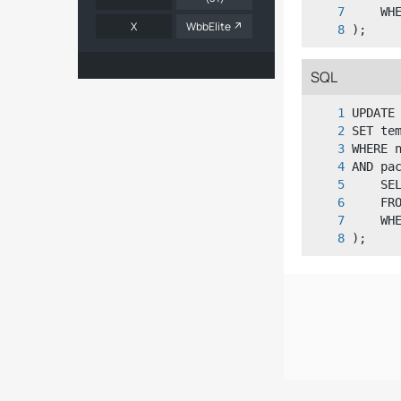
X
WbbElite
);
SQL
);