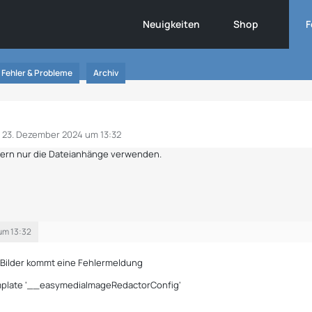
Neuigkeiten
Shop
F
Fehler & Probleme
Archiv
23. Dezember 2024 um 13:32
ndern nur die Dateianhänge verwenden.
um 13:32
 Bilder kommt eine Fehlermeldung
emplate '__easymediaImageRedactorConfig'