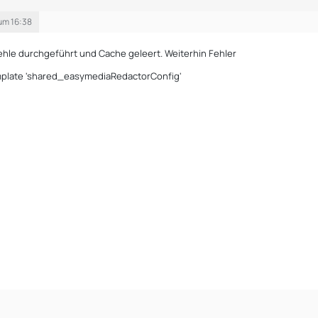
um 16:38
fehle durchgeführt und Cache geleert. Weiterhin Fehler
emplate 'shared_easymediaRedactorConfig'