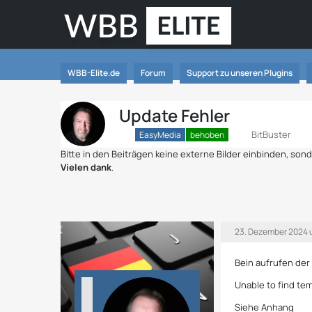
WBB-Elite.de
Forum
Support zu unseren Plugins
Update Fehler
BitBuster
EasyMedia
behoben
Bitte in den Beiträgen keine externe Bilder einbinden, so
Vielen dank
.
23. Dezember 2024 
Bein aufrufen der
Unable to find t
Siehe Anhang