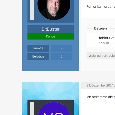
Fehler kam erst na
Dateien
BitBuster
Kunde
fehler.txt
53,9 kB – 1
Punkte
50
2 Mal editiert, zul
Beiträge
6
23. Dezember 2024 
Ich bekomme die 