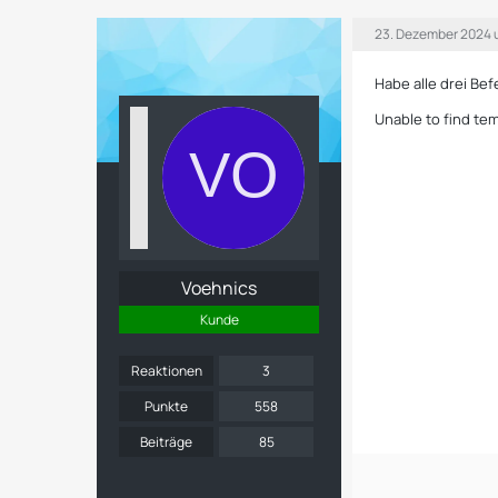
23. Dezember 2024 
Habe alle drei Be
Unable to find t
Voehnics
Kunde
Reaktionen
3
Punkte
558
Beiträge
85