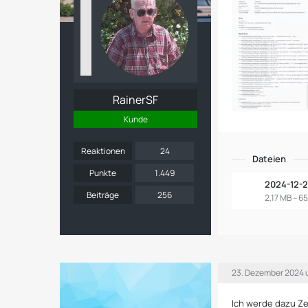
RainerSF
Kunde
Reaktionen
24
Dateien
Punkte
1.449
2024-12-2
Beiträge
256
2,17 MB – 
23. Dezember 2024 
Ich werde dazu Ze