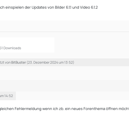
ch einspielen der Updates von Bilder 6.1.1 und Video 6.1.2
.151 Downloads
etzt von
BitBuster
(
23. Dezember 2024 um 13:52
)
um 14:52
gleichen Fehlermeldung wenn ich zb. ein neues Forenthema öffnen möch