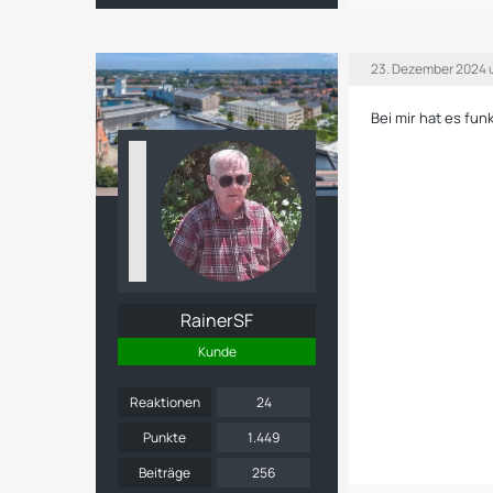
23. Dezember 2024 
Bei mir hat es fun
RainerSF
Kunde
Reaktionen
24
Punkte
1.449
Beiträge
256