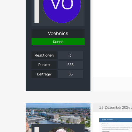
Voehnics
Kunde
Reaktionen
3
Punkte
558
Beiträge
85
23. Dezember 2024 