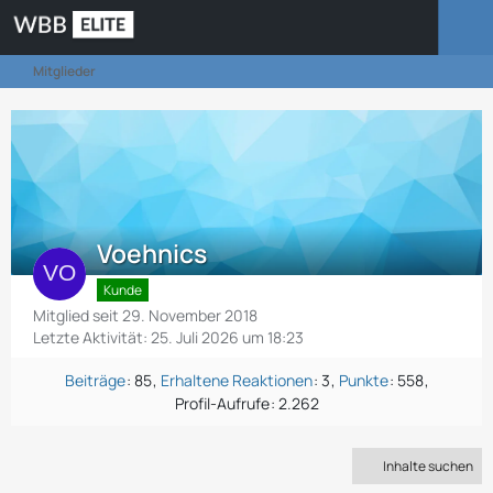
Mitglieder
Voehnics
Kunde
Mitglied seit 29. November 2018
Letzte Aktivität:
25. Juli 2026 um 18:23
Beiträge
85
Erhaltene Reaktionen
3
Punkte
558
Profil-Aufrufe
2.262
Inhalte suchen