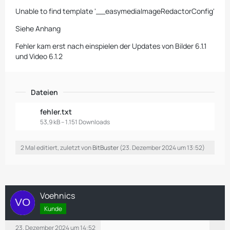
Unable to find template '__easymediaImageRedactorConfig'
Siehe Anhang
Fehler kam erst nach einspielen der Updates von Bilder 6.1.1
und Video 6.1.2
Dateien
fehler.txt
53,9 kB – 1.151 Downloads
2 Mal editiert, zuletzt von
BitBuster
(
23. Dezember 2024 um 13:52
)
Voehnics
Kunde
23. Dezember 2024 um 14:52