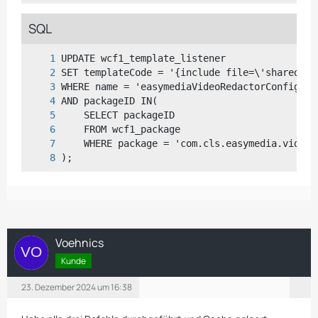
SQL
);
Voehnics
Kunde
23. Dezember 2024 um 16:38