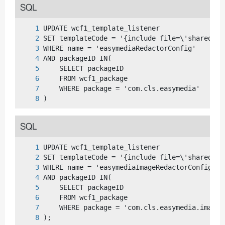
SQL
)
SQL
);