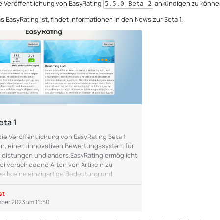
ie Veröffentlichung von EasyRating
ankündigen zu könne
5.5.0 Beta 2
s EasyRating ist, findet Informationen in den News zur Beta 1.
eta 1
die Veröffentlichung von EasyRating Beta 1
n, einem innovativen Bewertungssystem für
tleistungen und anders.EasyRating ermöglicht
ei verschiedene Arten von Artikeln zu
eweils eine einzigartige Bedeutung und
:Normal: Bei dieser Art von Artikel können
tungen gemäß den Vorgaben der
st
in der jeweiligen Kategorie des Artikels
mber 2023 um 11:50
ewährleistet konsistente und…