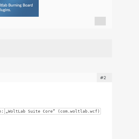
#2
n:
„WoltLab Suite Core“ (com.woltlab.wcf)