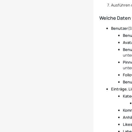
Ausführen 
Welche Daten
Benutzer
(S
Benu
Avat
Benu
unte
Pinn
unte
Foll
Benu
Einträge
,
L
Kate
Kom
Anh
Like
Labe