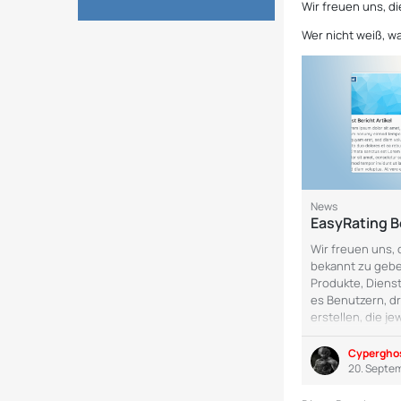
Wir freuen uns, d
Wer nicht weiß, wa
News
EasyRating B
Wir freuen uns, 
bekannt zu gebe
Produkte, Diens
es Benutzern, dr
erstellen, die j
Gestaltung haben
Benutzer Bewer
Cypergho
Administratoren 
20. Septe
abgeben. Dies g