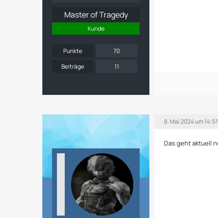
Master of Tragedy
Kunde
Punkte
70
Beiträge
11
8. Mai 2024 um 14:5
Das geht aktuell n