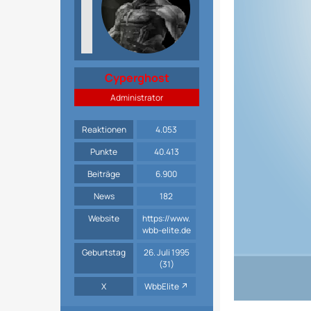
Cyperghost
Administrator
Reaktionen
4.053
Punkte
40.413
Beiträge
6.900
News
182
Website
https://www.
wbb-elite.de
Geburtstag
26. Juli 1995
(31)
X
WbbElite