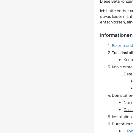
Diese Beta konzent
Ich hatte vorher a
etwas leider nich
entschlossen, ein
Informationen
Backup erst
Test-Instal
Kann
Kopie erst
Date
Deinstallie
Nur 
Das d
Installatio
Durchführen
Hand