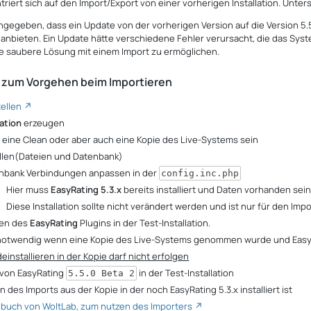
riert sich auf den Import/Export von einer vorherigen Installation. Unters
ngegeben, dass ein Update von der vorherigen Version auf die Version 5.5
t anbieten. Ein Update hätte verschiedene Fehler verursacht, die das Sy
e saubere Lösung mit einem Import zu ermöglichen.
 zum Vorgehen beim Importieren
ellen
lation
erzeugen
 eine Clean oder aber auch eine Kopie des Live-Systems sein
ellen(Dateien und Datenbank)
nbank Verbindungen anpassen in der
config.inc.php
Hier muss
EasyRating 5.3.x
bereits installiert und Daten vorhanden sei
Diese Installation sollte nicht verändert werden und ist nur für den Imp
ren des
EasyRating
Plugins in der Test-Installation.
notwendig wenn eine Kopie des Live-Systems genommen wurde und EasyRati
einstallieren in der Kopie darf nicht erfolgen
n von EasyRating
in der Test-Installation
5.5.0 Beta 2
 des Imports aus der Kopie in der noch EasyRating 5.3.x installiert ist
buch von WoltLab, zum nutzen des Importers