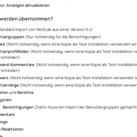
der
Anzeigen aktualisieren
 werden übernommen?
tandard Import von WoltLab aus einer Version 5.x)
tzergruppen
(Nur notwendig für die Berechtigungen)
are
(Nicht notwendig, wenn eine Kopie als Test-Installation verwendet wi
tzerprofilfelder
(Nicht notwendig, wenn eine Kopie als Test-Installation 
rscheiden)
wand-Kommentare
(Nicht notwendig, wenn eine Kopie als Test-Installati
rscheiden)
owers
(Nicht notwendig, wenn eine Kopie als Test-Installation verwendet w
tzerränge
(Nicht notwendig, wenn eine Kopie als Test-Installation verwe
isten
und
Berichte
gorien
Berechtigungen
(Dafür muss ein Import der Benutzergruppen gemacht 
mentare
änge
s
/
Reaktionen
ls