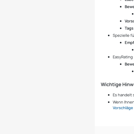
Bew
Vorsc
Tags
Spezielle f
Empf
EasyRating 
Bewe
Wichtige Hinw
Es handelt 
Wenn Ihnen 
Vorschläg