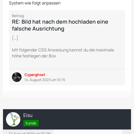
System wie folgt anpassen
Beitrag
RE: Bild hat nach dem hochladen eine
falsche Ausrichtung
[…]
Mit folgender CSS Anweisung kannst du die maximale
höhe festlegen der Box
(Quelltext, 3 Zeilen)
Cyperghost
Das gleiche kannst du auch für die Kategorie Auswahl
14. August 2023 um 10:15
machen
(Quelltext, 3 Zeilen)
Standardmäßig werden hier von Woltlab 500px
Eisu
verwendet.
Kunde
17. August 2023 um 22:28