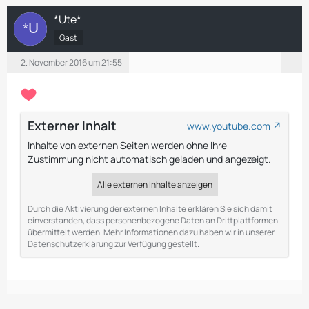
*Ute*
Gast
2. November 2016 um 21:55
Externer Inhalt
www.youtube.com
Inhalte von externen Seiten werden ohne Ihre
Zustimmung nicht automatisch geladen und angezeigt.
Alle externen Inhalte anzeigen
Durch die Aktivierung der externen Inhalte erklären Sie sich damit
einverstanden, dass personenbezogene Daten an Drittplattformen
übermittelt werden. Mehr Informationen dazu haben wir in unserer
Datenschutzerklärung zur Verfügung gestellt.