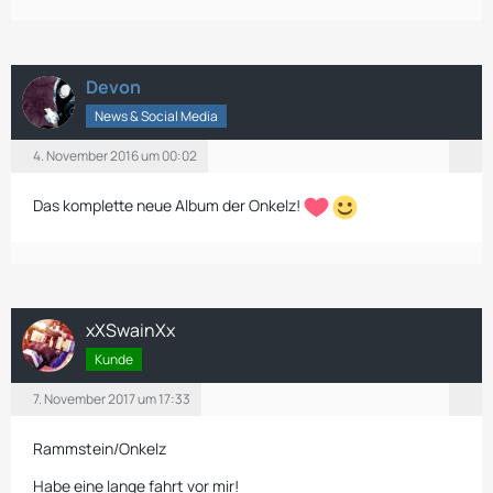
Devon
News & Social Media
4. November 2016 um 00:02
Das komplette neue Album der Onkelz!
xXSwainXx
Kunde
7. November 2017 um 17:33
Rammstein/Onkelz
Habe eine lange fahrt vor mir!