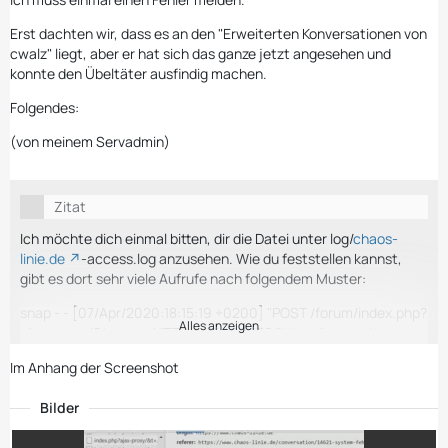
Erst dachten wir, dass es an den "Erweiterten Konversationen von
cwalz" liegt, aber er hat sich das ganze jetzt angesehen und
konnte den Übeltäter ausfindig machen.
Folgendes:
(von meinem Servadmin)
Zitat
Ich möchte dich einmal bitten, dir die Datei unter log/
chaos-
linie.de
-access.log anzusehen. Wie du feststellen kannst,
gibt es dort sehr viele Aufrufe nach folgendem Muster:
snap - - [07/Apr/2020:18:15:19 +0200] "POST /forum/index.php?
Alles anzeigen
ajax-proxy/&t=snap HTTP/2.0" 409 136 "
https://www.chaos-
linie.de/forum/board/23…rline/?pageNo=2
" "snap"
Im Anhang der Screenshot
Bilder
Wichtig ist dabei die Zahl hinter dem „HTTP/2.0“. Eine 409
bedeutet, dass der Webserver diese wegen eines Konflikts