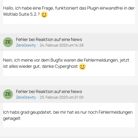
die alle ein 409 zurückgeben. Auf dem Mobilgerät erhält man die
Fehlermeldung, dass die Sitzung abgelaufen sei; durch die vielen
Hallo, ich habe eine Frage, funktioniert das Plugin einwandfrei in der
Anfragen ist der Tab aber kaum noch benutzbar (siehe
Woltlab Suite 5.2.?
angehängter Screenshot).
Diese Schleife muss unterbunden werden.
Fehler bei Reaktion auf eine News
ZeroGravity
24. Februar 2020 um 14:28
Nein, ich meine vor dem Bugfix waren die Fehlermeldungen, jetzt
ist alles wieder gut, danke Cyperghost
Fehler bei Reaktion auf eine News
ZeroGravity
23. Februar 2020 um 21:00
Ich habs grad geupdatet, bei mir hat es nur noch Fehlermeldungen
gehagelt