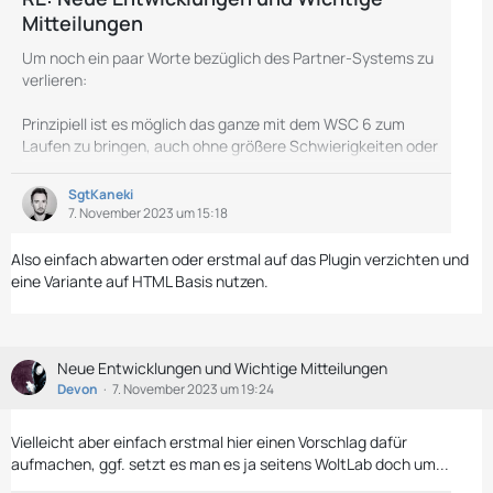
Mitteilungen
Um noch ein paar Worte bezüglich des Partner-Systems zu
verlieren:
Prinzipiell ist es möglich das ganze mit dem WSC 6 zum
Laufen zu bringen, auch ohne größere Schwierigkeiten oder
Probleme.
SgtKaneki
Allerdings muss man hierbei dazu sagen dass die Basis des
7. November 2023 um 15:18
Plugins (die meine ich beim WSC 3.0 liegt?)
selbstverständlich in die Jahre gekommen ist und ein
Also einfach abwarten oder erstmal auf das Plugin verzichten und
wirklich (technisch) sauberes Upgrade für das WSC 6 einen
eine Variante auf HTML Basis nutzen.
Umbau des Plugins bedeuten würde.
Die Überlegung wäre aktuell ob man diesen Schritt gehen
soll…
Neue Entwicklungen und Wichtige Mitteilungen
Devon
7. November 2023 um 19:24
Vielleicht aber einfach erstmal hier einen Vorschlag dafür
aufmachen, ggf. setzt es man es ja seitens WoltLab doch um...