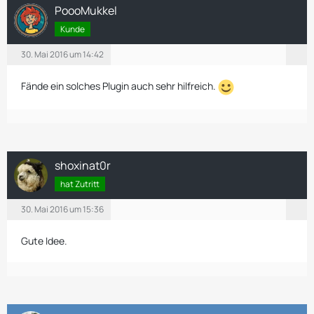
PoooMukkel
Kunde
30. Mai 2016 um 14:42
Fände ein solches Plugin auch sehr hilfreich.
shoxinat0r
hat Zutritt
30. Mai 2016 um 15:36
Gute Idee.