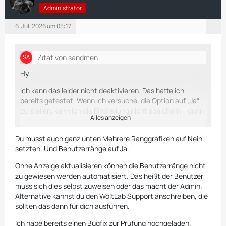
Administrator
6. Juli 2026 um 05:17
Zitat von sandmen
Hy,
ich kann das leider nicht deaktivieren. Das hatte ich
bereits getestet. Wenn ich versuche, die Option auf „Ja“
zu stellen, kann ich die Einstellung nicht speichern – dann
Alles anzeigen
erscheint die Fehlermeldung.
Solange ich die App für die Ranggrafiken installiert habe,
Du musst auch ganz unten Mehrere Ranggrafiken auf Nein
kann ich dort nur „Nein“ speichern. Ich habe allerdings
setzten. Und Benutzerränge auf Ja.
auch keinen Zugriff auf „Anzeige aktualisieren“, da ich
Ohne Anzeige aktualisieren können die Benutzerränge nicht
einen Managed Server bei WoltLab habe. Andere Lösung ?
zu gewiesen werden automatisiert. Das heißt der Benutzer
Viele Grüße
muss sich dies selbst zuweisen oder das macht der Admin.
Alternative kannst du den WoltLab Support anschreiben, die
Frank
sollten das dann für dich ausführen.
Ich habe bereits einen Bugfix zur Prüfung hochgeladen.