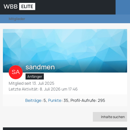
Mitglieder
sandmen
Anfänger
Mitglied seit 13. Juli 2025
Letzte Aktivität:
8. Juli 2026 um 17:46
Beiträge
5
Punkte
35
Profil-Aufrufe
295
Inhalte suchen