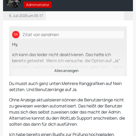
Administrator
6. Juli 2026 um 05:17
Zitat von sandmen
Hy,
ich kann das leider nicht deaktivieren. Das hatte ich
bereits getestet. Wenn ich versuche, die Option auf „Ja“
zu stellen, kann ich die Einstellung nicht speichern – dann
Alles anzeigen
erscheint die Fehlermeldung.
Solange ich die App für die Ranggrafiken installiert habe,
Du musst auch ganz unten Mehrere Ranggrafiken auf Nein
kann ich dort nur „Nein“ speichern. Ich habe allerdings
setzten. Und Benutzerränge auf Ja.
auch keinen Zugriff auf „Anzeige aktualisieren“, da ich
Ohne Anzeige aktualisieren können die Benutzerränge nicht
einen Managed Server bei WoltLab habe. Andere Lösung ?
zu gewiesen werden automatisiert. Das heißt der Benutzer
Viele Grüße
muss sich dies selbst zuweisen oder das macht der Admin.
Alternative kannst du den WoltLab Support anschreiben, die
Frank
sollten das dann für dich ausführen.
Ich habe bereits einen Bugfix zur Prüfung hochgeladen.