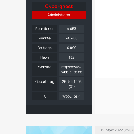
Cyperghost
Administrator
Reaktionen
4.053
Punkte
40.408
Beiträge
6.899
News
182
Website
https://www.
wbb-elite.de
Geburtstag
26. Juli 1995
(31)
X
WbbElite
12. März 2022 um 07