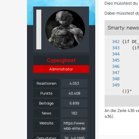
Dies müsstest du
Dabei müsstest du
Smarty: news.
Cyperghost
Administrator
Reaktionen
4.053
      
Punkte
40.408
Beiträge
6.899
      
An die Zeile 436 
News
182
436).
Website
https://www.
wbb-elite.de
Geburtstag
26. Juli 1995