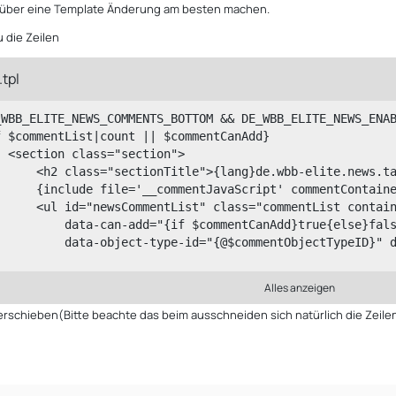
 über eine Template Änderung am besten machen.
 die Zeilen
tpl
          data-object-type-id="{@$commentObjectTypeID}" 
Alles anzeigen
          {if $commentCanAdd}{include file='commentListA
verschieben(Bitte beachte das beim ausschneiden sich natürlich die Zeil