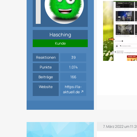
Hasching
Kunde
Reaktionen
39
Punkte
1.074
Beiträge
166
Website
https://la-
aktuell.de
7. März 2022 um 11:2