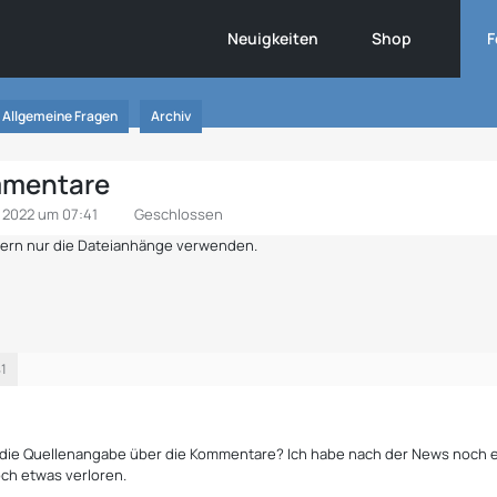
Neuigkeiten
Shop
F
Allgemeine Fragen
Archiv
mmentare
z 2022 um 07:41
Geschlossen
ndern nur die Dateianhänge verwenden.
41
ie Quellenangabe über die Kommentare? Ich habe nach der News noch ei
ch etwas verloren.