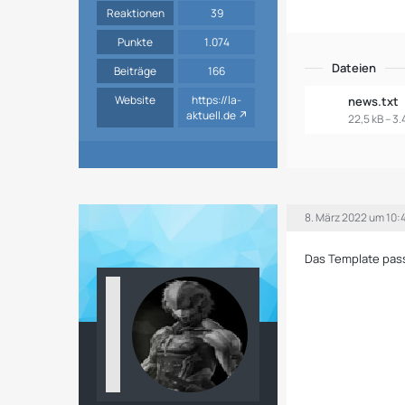
Reaktionen
39
Punkte
1.074
Dateien
Beiträge
166
Website
https://la-
news.txt
aktuell.de
22,5 kB – 
8. März 2022 um 10:
Das Template pas