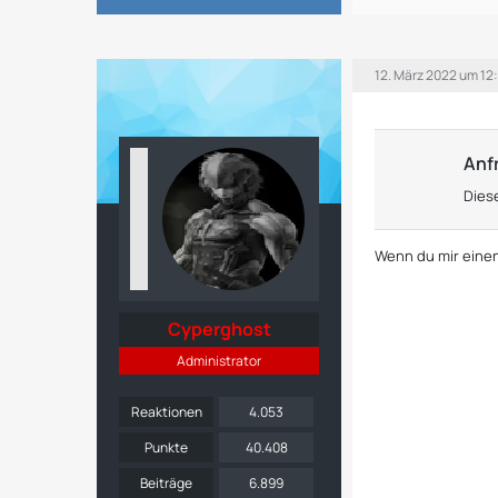
12. März 2022 um 12
Anf
Dies
Wenn du mir einen
Cyperghost
Administrator
Reaktionen
4.053
Punkte
40.408
Beiträge
6.899