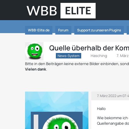
WBB-Elite.de
Forum
Support zu unseren Plugins
Quelle überhalb der Ko
Hasching
7. Mär
News-System
Bitte in den Beiträgen keine externe Bilder einbinden, so
Vielen dank
.
7. März 2022 um 07:
Hallo
Wie bekomme ich d
Quellenangabe do