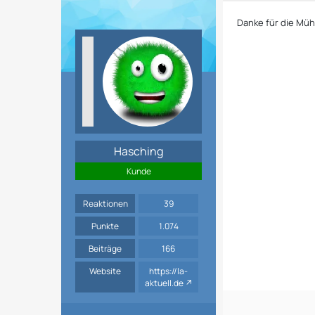
Danke für die Müh
Hasching
Kunde
Reaktionen
39
Punkte
1.074
Beiträge
166
Website
https://la-
aktuell.de