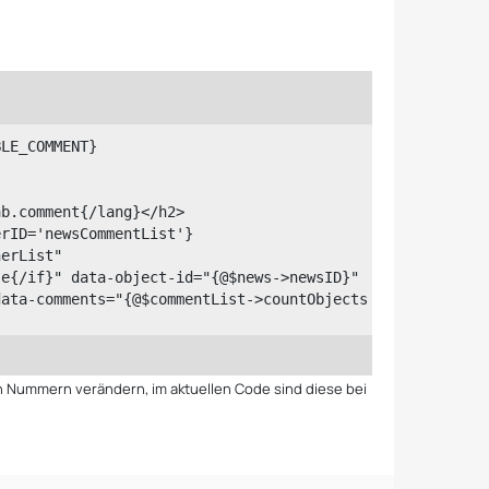
data-comments="{@$commentList->countObjects
ddComment' wysiwygSelector='newsCommentList
en Nummern verändern, im aktuellen Code sind diese bei