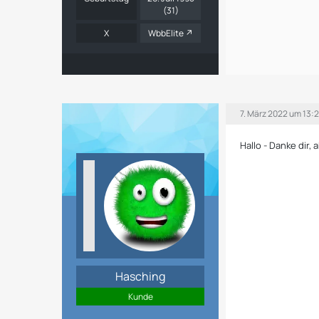
{/if}
(31)
X
WbbElite
7. März 2022 um 13:
Hallo - Danke dir,
Hasching
Kunde