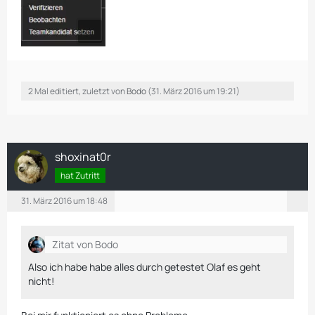
2 Mal editiert, zuletzt von
Bodo
(
31. März 2016 um 19:21
)
shoxinat0r
hat Zutritt
31. März 2016 um 18:48
Zitat von Bodo
Also ich habe habe alles durch getestet Olaf es geht
nicht!