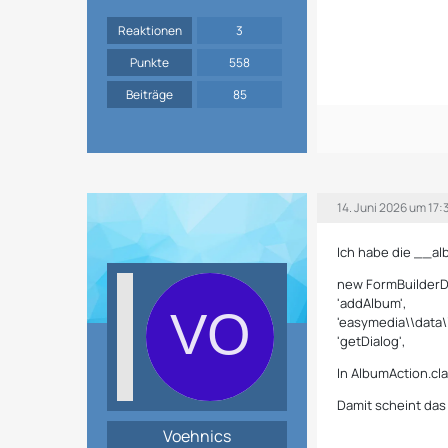
Reaktionen
3
Punkte
558
Beiträge
85
14. Juni 2026 um 17:
Ich habe die __al
new FormBuilderD
'addAlbum',
'easymedia\\data\
'getDialog',
In AlbumAction.cla
Damit scheint das 
Voehnics