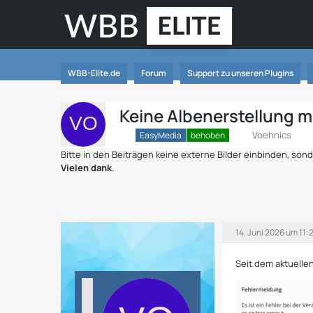
WBB-Elite.de
Forum
Support zu unseren Plugins
Keine Albenerstellung 
Voehnics
EasyMedia
behoben
Bitte in den Beiträgen keine externe Bilder einbinden, so
Vielen dank
.
14. Juni 2026 um 11:
Seit dem aktuellen