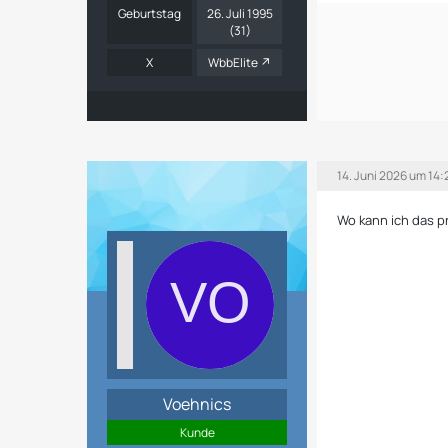
Geburtstag
26. Juli 1995
(31)
X
WbbElite
14. Juni 2026 um 14:
Wo kann ich das p
Voehnics
Kunde