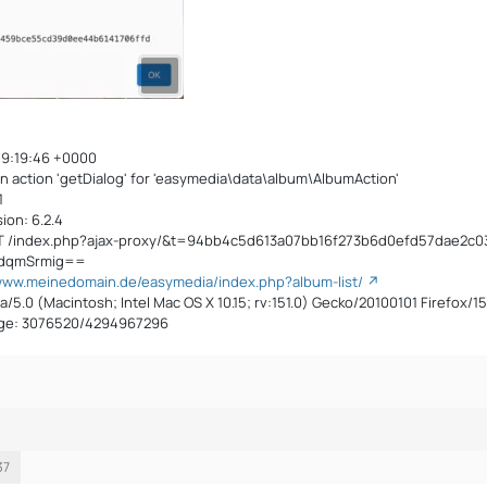
09:19:46 +0000
action 'getDialog' for 'easymedia\data\album\AlbumAction'
1
ion: 6.2.4
ST /index.php?ajax-proxy/&t=94bb4c5d613a07bb16f273b6d0efd57dae2c
FdqmSrmig==
/www.meinedomain.de/easymedia/index.php?album-list/
a/5.0 (Macintosh; Intel Mac OS X 10.15; rv:151.0) Gecko/20100101 Firefox/15
ge: 3076520/4294967296
37