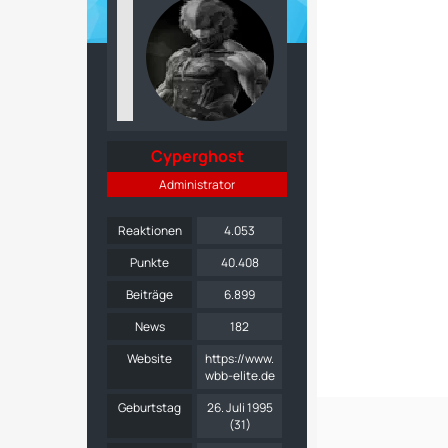
Cyperghost
Administrator
Reaktionen
4.053
Punkte
40.408
Beiträge
6.899
News
182
Website
https://www.
wbb-elite.de
Geburtstag
26. Juli 1995
(31)