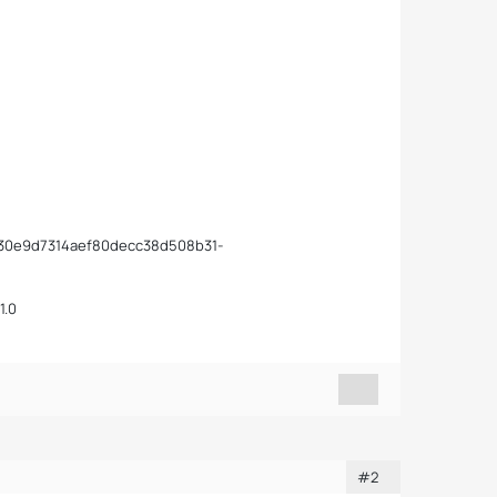
030e9d7314aef80decc38d508b31-
1.0
#2