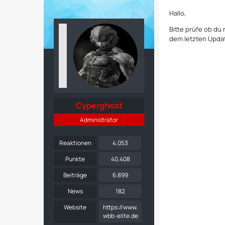
Hallo,
Bitte prüfe ob du 
dem letzten Upda
Cyperghost
Administrator
Reaktionen
4.053
Punkte
40.408
Beiträge
6.899
News
182
Website
https://www.
wbb-elite.de