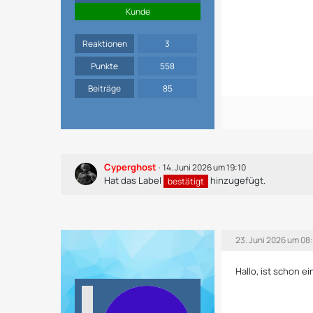
Kunde
Reaktionen
3
Punkte
558
Beiträge
85
Cyperghost
14. Juni 2026 um 19:10
Hat das Label
hinzugefügt.
bestätigt
23. Juni 2026 um 08
Hallo, ist schon e