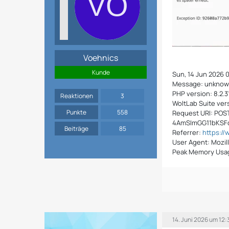
Voehnics
Kunde
Sun, 14 Jun 2026 
Message: unknown 
PHP version: 8.2.3
Reaktionen
3
WoltLab Suite vers
Punkte
558
Request URI: PO
4AmSImGG11bKS
Beiträge
85
Referrer:
https:/
User Agent: Mozill
Peak Memory Usa
14. Juni 2026 um 12: