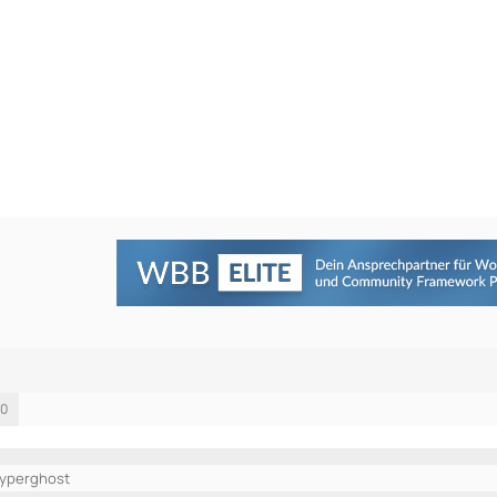
50
Cyperghost