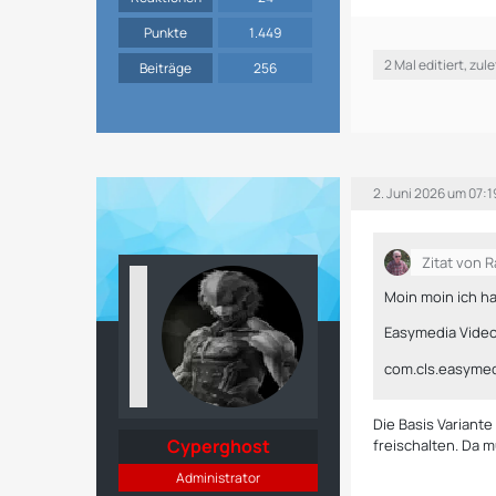
Punkte
1.449
2 Mal editiert, zul
Beiträge
256
2. Juni 2026 um 07:1
Zitat von 
Moin moin ich ha
Easymedia Video 
com.cls.easymedi
Die Basis Variante
Cyperghost
freischalten. Da 
Administrator