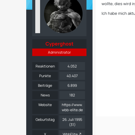
wollte, dies wird
Ich habe mich akt
Cyperghost
Administrator
Reaktionen
4.052
Punkte
40.407
Beiträge
6.899
News
182
Website
https://www.
wbb-elite.de
Geburtstag
26. Juli 1995
(31)
X
WbbElite