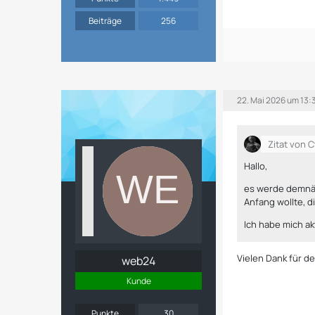
Beiträge
256
22. Mai 2026 um 13:
Zitat von 
Hallo,
es werde demnäc
Anfang wollte, 
Ich habe mich ak
Vielen Dank für d
web24
Kunde
Punkte
30