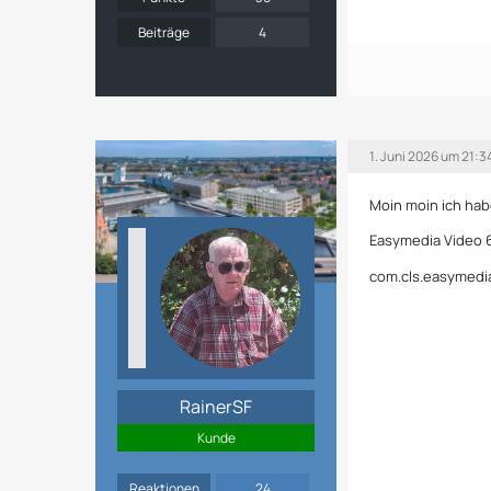
Beiträge
4
1. Juni 2026 um 21:3
Moin moin ich hab
Easymedia Video 6.
com.cls.easymedia
RainerSF
Kunde
Reaktionen
24