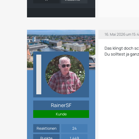
16. Mai 2026 um 15:4
Das klingt doch sc
Du solltest ja ga
RainerSF
Kunde
Reaktionen
24
Punkte
1.449