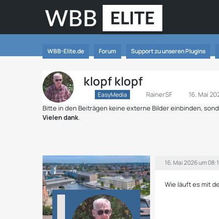
WBB-Elite.de
Forum
Support zu unseren Plugins
klopf klopf
RainerSF
16. Mai 2
EasyMedia
Bitte in den Beiträgen keine externe Bilder einbinden, so
Vielen dank
.
16. Mai 2026 um 08:
Wie läuft es mit d