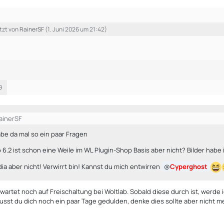
etzt von
RainerSF
(
1. Juni 2026 um 21:42
)
9
RainerSF
be da mal so ein paar Fragen
6.2 ist schon eine Weile im WL Plugin-Shop Basis aber nicht? Bilder habe i
a aber nicht! Verwirrt bin! Kannst du mich entwirren
Cyperghost
 wartet noch auf Freischaltung bei Woltlab. Sobald diese durch ist, werde 
musst du dich noch ein paar Tage gedulden, denke dies sollte aber nicht m