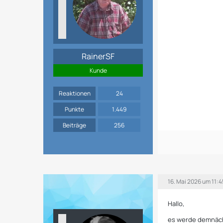
RainerSF
Kunde
Reaktionen
24
Punkte
1.449
Beiträge
256
16. Mai 2026 um 11:4
Hallo,
es werde demnäch