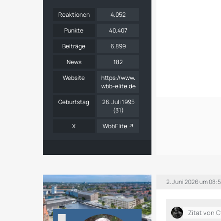
Reaktionen
4.052
Punkte
40.407
Beiträge
6.899
News
182
Website
https://www.
wbb-elite.de
Geburtstag
26. Juli 1995
(31)
X
WbbElite
2. Juni 2026 um 08:
Zitat von 